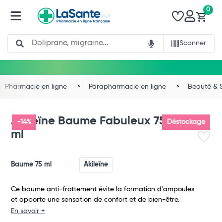
0
Search
Scanner
Pharmacie en ligne
Parapharmacie en ligne
Beauté & 
Akileïne Baume Fabuleux 75
-14%
Déstockage
ml
Baume 75 ml
Akileïne
Ce baume anti-frottement évite la formation d'ampoules
et apporte une sensation de confort et de bien-être.
En savoir +