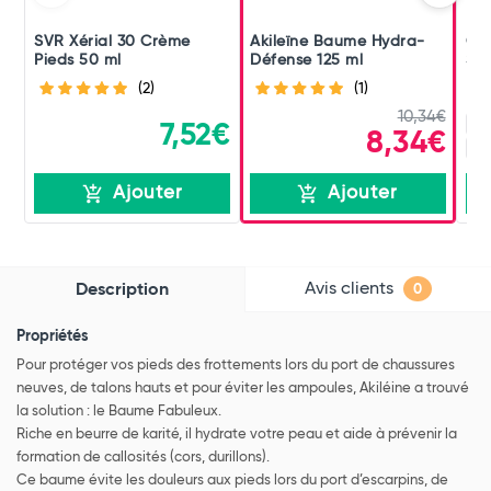
SVR Xérial 30 Crème
Akileïne Baume Hydra-
Cic
Pieds 50 ml
Défense 125 ml
Se
(2)
(1)
10,34€
10
7,52€
8,34€
2 
Ajouter
Ajouter
Avis clients
Description
0
Propriétés
Pour protéger vos pieds des frottements lors du port de chaussures
neuves, de talons hauts et pour éviter les ampoules, Akiléine a trouvé
la solution : le Baume Fabuleux.
Riche en beurre de karité, il hydrate votre peau et aide à prévenir la
formation de callosités (cors, durillons).
Ce baume évite les douleurs aux pieds lors du port d’escarpins, de