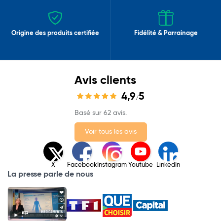
Origine des produits certifiée
Fidélité & Parrainage
Avis clients
4,9
5
/
Basé sur 62 avis.
Voir tous les avis
X
Facebook
Instagram
Youtube
LinkedIn
La presse parle de nous