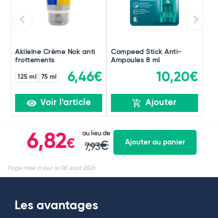
Akileïne Crème Nok anti
Compeed Stick Anti-
frottements
Ampoules 8 ml
6,46€
10,20€
125 ml
75 ml
Voir l'article
Ajouter
au lieu de
6,82
€
Ajouter au panier
€
7,93
Page mise à jour le 08 aout 2026
Les avantages