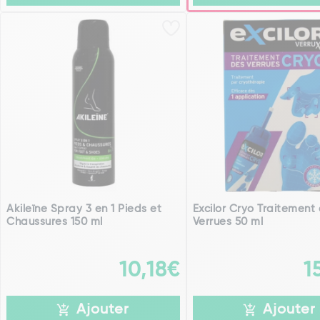
Akileïne Spray 3 en 1 Pieds et
Excilor Cryo Traitement
Chaussures 150 ml
Verrues 50 ml
10,18€
1
Ajouter
Ajouter