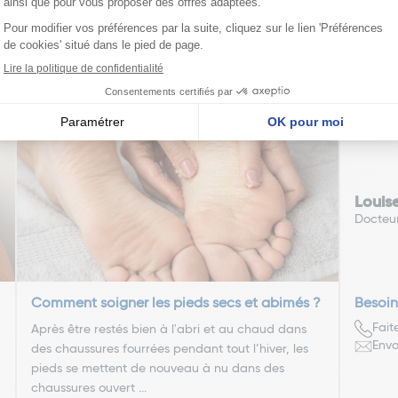
édente
Pa
1
2
3
4
5
6
7
nseillent
Louis
Docteu
Comment soigner les pieds secs et abimés ?
Besoin
Fait
Après être restés bien à l'abri et au chaud dans
Envo
des chaussures fourrées pendant tout l’hiver, les
pieds se mettent de nouveau à nu dans des
chaussures ouvert ...