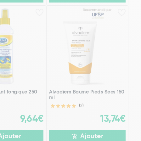
Antifongique 250
Alvadiem Baume Pieds Secs 150
ml
(2)
9,64€
13,74€
Ajouter
Ajouter