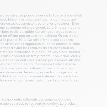
ssures ouvertes pour donner de la liberté à nos orteils
eds L'hiver, nos pieds sont soumis au froid et aux
 crevasses apparaissent ou pire les engelures ! D'où
 crème et baume principalement. La crème permet une
lage facile et rapide. Ce soin pour pieds secs et
ut en offrant une texture non collante. En cas de de
’urée pure à 50 %. Ce soin crème pieds et zones
ement sur les zones rugueuses du corps comme la zone
met d’éviter les récidives de callosités tout en
porter une protection à la peau de vos pieds, tournez-
s aussi apporter un film protecteur pour améliorer le
uverez ce produit chez Akiléïne par exemple. Akiléïne
soins de chacun. Le baume Akiléïne Hydra Défense
se tout une gamme destinée au pied diabétique à
ment en pharmacie des masques pieds à usage unique
tale. Ce soin soulage immédiatement les pieds très
uile ou le baume, en insistant sur la zone du talon.
z le choix entre différents pansements Coricide
afin que vos pieds retrouvent du confort. Le produit