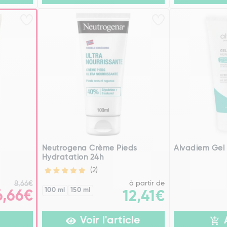
Neutrogena Crème Pieds
Alvadiem Gel 
Hydratation 24h
(2)
à partir de
8,66€
100 ml
150 ml
6,66€
12,41€
Voir l'article