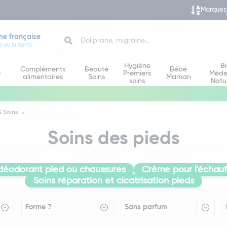
Marques
Search
ne française
e de la Santé
Hygiène
B
Compléments
Beauté
Bébé
e
Premiers
Méde
alimentaires
Soins
Maman
soins
Natu
 Soins
Soins des pieds
Soins des pieds
 déodorant pied ou chaussures
Crème pour l'échau
Soins réparation et cicatrisation pieds
Forme ?
Sans parfum