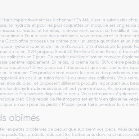
s
il faut impérativement les bichonner ! En été, c'est la saison des chau
, on hydrate et pour les plus coquettes on maquille ses ongles de pi
aussures hautes et fermées, ils deviennent secs et se fendillent. Les
on optimale. Pour le soin des pieds secs, vous retrouverez la forme
me Cicabiafine propose une crème pour un usage quotidien et un habil
’acide hyaluronique et de l’huile d’avocat, afin d’assouplir la peau to
a zone du talon, SVR propose Xerial 50 Extrême Crème Pieds, à base d
 les callosités en 7 jours. Ce produit multilocalisation convient égal
se pénètre rapidement. En relais, la crème Xerial 30% crème pieds per
e sa souplesse ! Si vos pieds sont très secs et que vous souhaitez ap
e ou le baume. Ces produits vont nourrir les peaux des pieds secs, mai
pprécié en cas d’un talon fendillé ou avec des callosités. Vous retro
bien être du pied, et proposent différents produits répondant aux be
ns les déshydratations sévères et les hyperkératoses. Akildia propo
t restaurer le film hydrolipidique de la peau. Vous retrouverez égale
 masque pied Cica repair de Neutrogena est enrichi en glycérine végé
uer un soin pour les pieds ? Masser pour faire pénétrer la crème, l’h
eds abîmés
iter les petits problèmes de peaux que subissent vos pieds. Vous aure
s de vos pieds. Ces produits réduisent les frottements dans la chaussure 