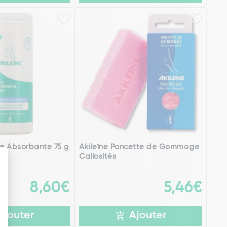
re Absorbante 75 g
Akileïne Poncette de Gommage
Callosités
3)
8,60€
5,46€
Ajouter
Ajouter