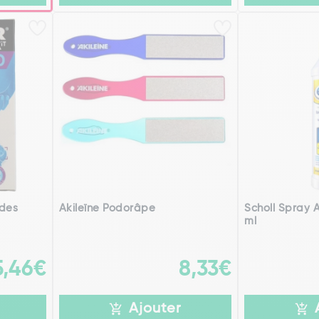
 des
Akileïne Podorâpe
Scholl Spray 
ml
5,46€
8,33€
Ajouter