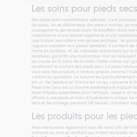
Les soins pour pieds sec
Nos pieds sont constamment sollicités, c'est pourquoi 
de pieds, on se débarrasse des peaux mortes, on masse
changements de température. Ils étouffent dans nos ch
l'importance d'une bonne hygiène et d'une hydratati
application journalière non grasse pratique : la gam
rugueux convient aux peaux sensibles. Il contient de l
corne et durillons, et de callosités notamment sur l
localisées garantit une hydratation tout en réduisant
du coude ou la zone de la main. Cette crème non gras
améliorant le confort des pieds secs. La peau retrouv
vous vers des produits à texture grasse, comme l’huil
confort au quotidien. Le baume est particulièrement a
est un des leaders en France en ce qui concerne le 
Pieds très Secs est un baume podologique indiqué da
base d'huiles essentielles pour nettoyer, assainir e
offrant à vos pieds un bain d’hydratation unique. Le
secs et les protège pendant 48 heures. Comment appliq
Les produits pour les pi
Vous retrouverez également tous les soins afin de tra
traitants les cors et durillons qui irritent les orteil