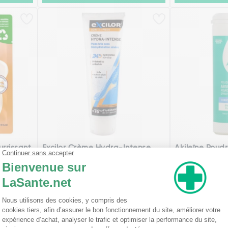
rrissant
Excilor Crème Hydra-Intense
Akileïne Poud
e
Pieds Très Secs 125 ml
(
5,99€
9,77€
Ajouter