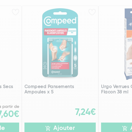
s Secs
Compeed Pansements
Urgo Verrues 
Ampoules x 5
Flacon 38 ml
à partir de
7,24€
7,60€
le
Ajouter