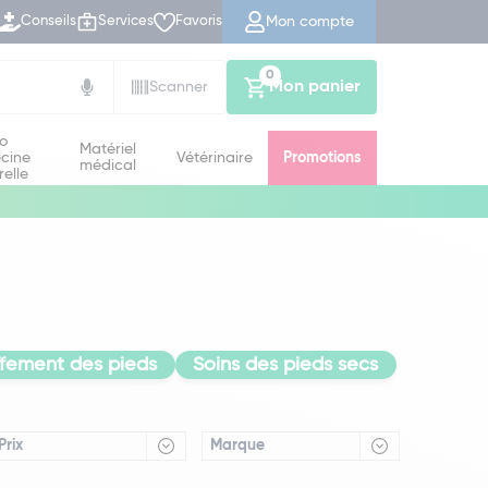
Mon compte
Conseils
Services
Favoris
0
Mon panier
Scanner
io
Matériel
cine
Vétérinaire
Promotions
médical
relle
ffement des pieds
Soins des pieds secs
Prix
Marque