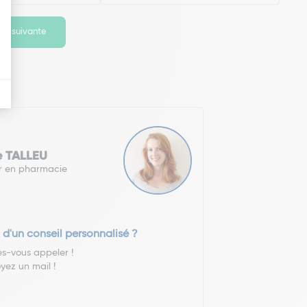
ge suivante
e TALLEU
r en pharmacie
 d'un conseil personnalisé ?
es-vous appeler !
yez un mail !