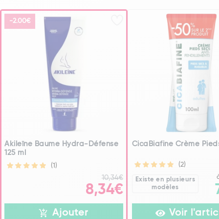
-2.00€
Akileïne Baume Hydra-Défense
CicaBiafine Crème Pied
125 ml
(2)
(1)
10,34€
Existe en plusieurs
8,34€
modèles
Ajouter
Voir l'artic