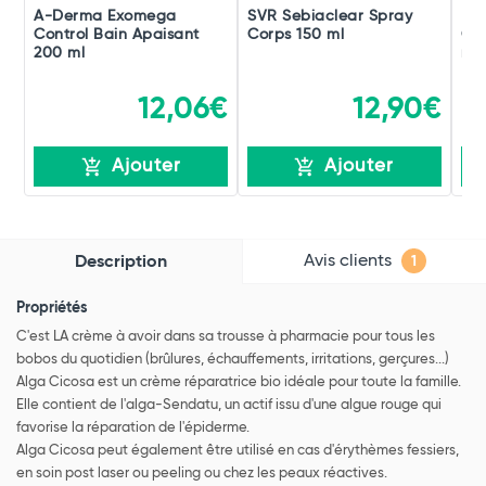
A-Derma Exomega
SVR Sebiaclear Spray
La
Control Bain Apaisant
Corps 150 ml
Cic
200 ml
ml
12,06€
12,90€
Ajouter
Ajouter
Avis clients
Description
1
Propriétés
C'est LA crème à avoir dans sa trousse à pharmacie pour tous les
bobos du quotidien (brûlures, échauffements, irritations, gerçures...)
Alga Cicosa est un crème réparatrice bio idéale pour toute la famille.
Elle contient de l'alga-Sendatu, un actif issu d'une algue rouge qui
favorise la réparation de l'épiderme.
Alga Cicosa peut également être utilisé en cas d'érythèmes fessiers,
en soin post laser ou peeling ou chez les peaux réactives.