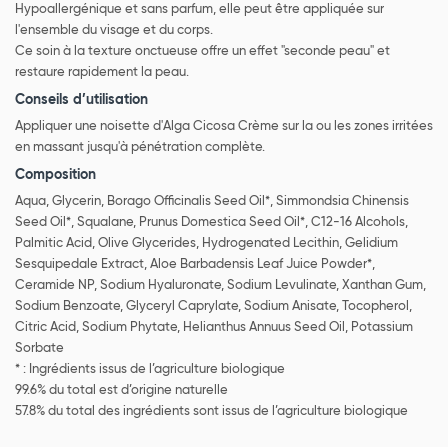
Hypoallergénique et sans parfum, elle peut être appliquée sur
l'ensemble du visage et du corps.
Ce soin à la texture onctueuse offre un effet "seconde peau" et
restaure rapidement la peau.
Conseils d’utilisation
Appliquer une noisette d'Alga Cicosa Crème sur la ou les zones irritées
en massant jusqu'à pénétration complète.
Composition
Aqua, Glycerin, Borago Officinalis Seed Oil*, Simmondsia Chinensis
Seed Oil*, Squalane, Prunus Domestica Seed Oil*, C12-16 Alcohols,
Palmitic Acid, Olive Glycerides, Hydrogenated Lecithin, Gelidium
Sesquipedale Extract, Aloe Barbadensis Leaf Juice Powder*,
Ceramide NP, Sodium Hyaluronate, Sodium Levulinate, Xanthan Gum,
Sodium Benzoate, Glyceryl Caprylate, Sodium Anisate, Tocopherol,
Citric Acid, Sodium Phytate, Helianthus Annuus Seed Oil, Potassium
Sorbate
* : Ingrédients issus de l’agriculture biologique
99.6% du total est d’origine naturelle
57.8% du total des ingrédients sont issus de l’agriculture biologique