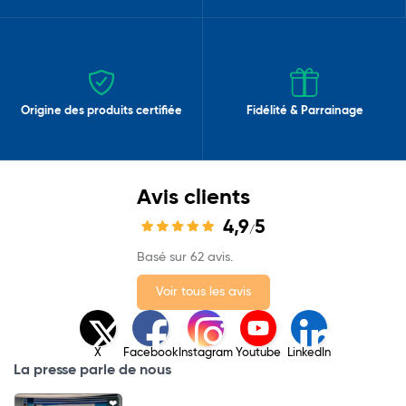
Origine des produits certifiée
Fidélité & Parrainage
Avis clients
4,9
5
/
Basé sur 62 avis.
Voir tous les avis
X
Facebook
Instagram
Youtube
LinkedIn
La presse parle de nous