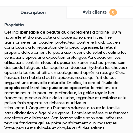
Avis clients
Description
0
Propriétés
Cet indispensable de beauté aux ingrédients d'origine 100 %
naturelle et Bio s'adapte à chaque saison, e
n hiver, il se
transforme en un bouclier protecteur contre le froid, tout en
contribuant à la réparation de la peau agressée. En été, il
prépare délicatement la peau aux rayons du soleil et calme les
sensations après une exposition prolongée. Au quotidien, ses
utilisations sont illimitées : il apaise les zones sèches, prend soin
des pieds fatigués, démaquille en douceur, hydrate les cheveux,
apaise la barbe et offre un soulagement après le rasage.
C'est
l'association habile d'actifs apicoles nobles qui fait de cet
onguent une merveille naturelle. En effet, l
a cire et l'huile de
propolis confèrent leur puissance apaisante, l
e miel cru de
romarin nourri la peau en profondeur, l
a gelée royale bio
française, précieux élixir de la ruche, régénère et revitalise et l
e
pollen frais apporte sa richesse nutritive et
stimulante.
L'Onguent du Rucher s'adresse à toute la famille,
sans distinction d'âge ni de genre. Il convient même aux femmes
enceintes et allaitantes.
Son format solide sans eau, offre une
texture fondante qui se prête parfaitement aux massages.
Votre peau est sublimée et choyée au fil des saisons.