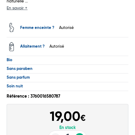
naturelle ...
En savoir +
Total
Commander
Femme enceinte ?
Autorisé
Allaitement ?
Autorisé
Bio
Sans paraben
Sans parfum
Soin nuit
Référence : 3760016580787
19,00
€
En stock