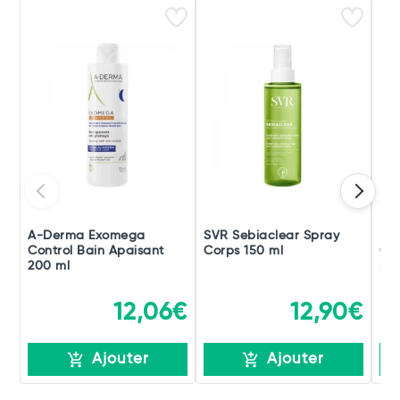
A-Derma Exomega
SVR Sebiaclear Spray
La
Control Bain Apaisant
Corps 150 ml
Cic
200 ml
ml
12,06€
12,90€
Ajouter
Ajouter