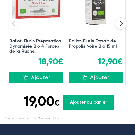
Ballot-Flurin Préparation
Ballot-Flurin Extrait de
Bal
Dynamisée Bio 4 Forces
Propolis Noire Bio 15 ml
Rei
de la Ruche...
ml
18,90€
12,90€
Ajouter
Ajouter
19,00
€
Ajouter au panier
Page mise à jour le 06 aout 2026