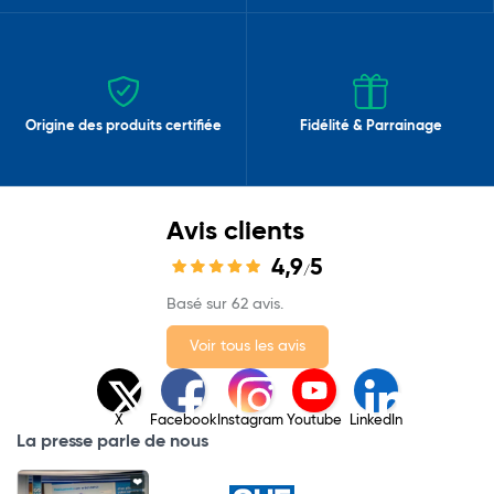
Origine des produits certifiée
Fidélité & Parrainage
Avis clients
4,9
5
/
Basé sur 62 avis.
Voir tous les avis
X
Facebook
Instagram
Youtube
LinkedIn
La presse parle de nous