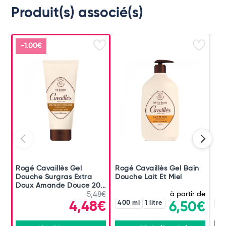
Produit(s) associé(s)
-1.00€
Rogé Cavaillès Gel
Rogé Cavaillès Gel Bain
Rog
Douche Surgras Extra
Douche Lait Et Miel
Do
Doux Amande Douce 20...
à partir de
5,48€
4,48€
400 ml
1 litre
40
6,50€