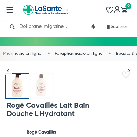
0
Search
Scanner
Pharmacie en ligne
Parapharmacie en ligne
Beauté & 
Rogé Cavaillès Lait Bain
Douche L'Hydratant
Rogé Cavaillès
Total