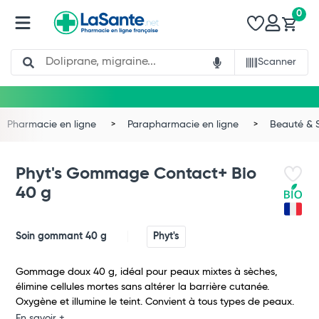
0
Search
Scanner
Pharmacie en ligne
Parapharmacie en ligne
Beauté & 
Phyt's Gommage Contact+ Bio
40 g
Soin gommant 40 g
Phyt's
Gommage doux 40 g, idéal pour peaux mixtes à sèches,
élimine cellules mortes sans altérer la barrière cutanée.
Total
Oxygène et illumine le teint. Convient à tous types de peaux.
En savoir +