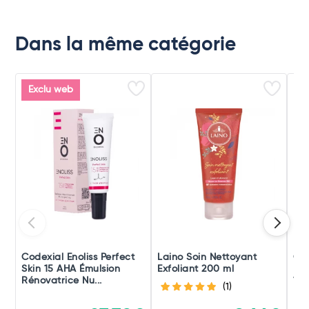
Dans la même catégorie
Exclu web
Codexial Enoliss Perfect
Laino Soin Nettoyant
Gar
Skin 15 AHA Émulsion
Exfoliant 200 ml
Mag
Rénovatrice Nu...
100
(1)