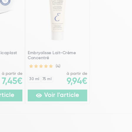
icaplast
Embryolisse Lait-Crème
Concentré
(4)
à partir de
à partir de
7,45€
30 ml
75 ml
9,94€
rticle
Voir l'article