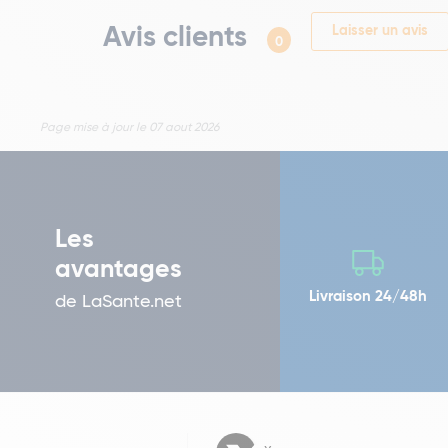
Avis clients
Laisser un avis
0
Page mise à jour le 07 aout 2026
Les
avantages
Livraison 24/48h
de LaSante.net