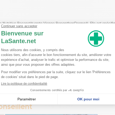
e Nutritive Reconstituante Visage BepanthenDerma®. Elle est spécifi
relle.
la sensation de tiraillements. Elle procure une hydratation immédiat
eau.
convient à la peau des femmes, des hommes et des enfants. Grâce à 
anediol, Butyrospermum Parkii Butter, Panthenol, Polyglyceryl-6 Distea
etate, Glyceryl Stearate Citrate, Behenyl Alcohol, Acacia Senegal Gu
nseillent