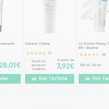
iverselle
Dexeryl Crème
La Roche-Posay C
B5+ Baume
(1)
(3)
à partir de
Existe en
28,01€
3,92€
plusieurs
100 ml
40 ml
modèles
uter
Voir l'article
Voir l'a