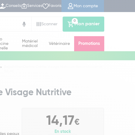
Mon compte
Conseils
Services
Favoris
0
Mon panier
Scanner
io
Matériel
cine
Vétérinaire
Promotions
médical
relle
BepanthenDerma Crème Visage Nutritive Reconstituante
50 ml
Visage Nutritive
14,17
€
En stock
 des peaux