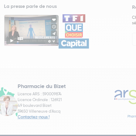
La presse parle de nous
R
Ch
sé
In
Ne
Pharmacie du Bizet
Licence ARS : 590009874
Licence Ordinale : 126921
49 boulevard Bizet
59650 Villeneuve d'Ascq
Pharm
Contactez-nous !