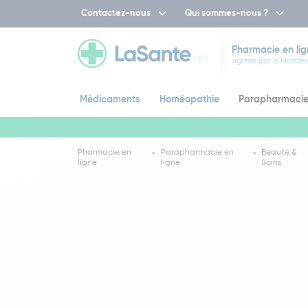
Contactez-nous
Qui sommes-nous ?
Pharmacie en lig
agréée par le Ministèr
Médicaments
Homéopathie
Parapharmaci
Pharmacie en
Parapharmacie en
Beauté &
ligne
ligne
Soins