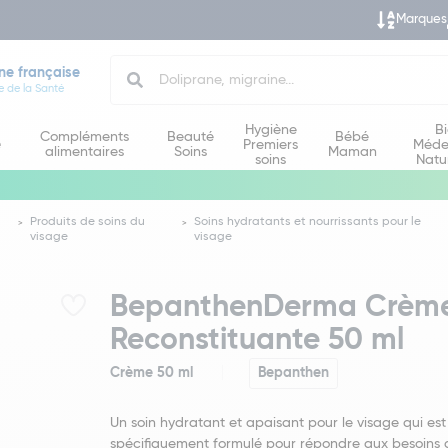
Marques
Search
ne française
e de la Santé
Hygiène
B
Compléments
Beauté
Bébé
e
Premiers
Méde
alimentaires
Soins
Maman
soins
Natu
Produits de soins du
Soins hydratants et nourrissants pour le
visage
visage
BepanthenDerma Crème 
Reconstituante 50 ml
Crème 50 ml
Bepanthen
Un soin hydratant et apaisant pour le visage qui est
spécifiquement formulé pour répondre aux besoins