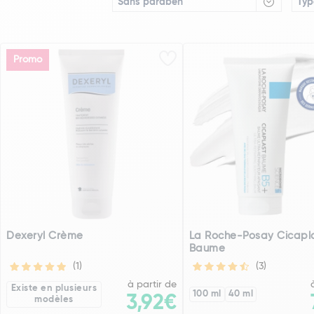
Sans paraben
Typ
Promo
Dexeryl Crème
La Roche-Posay Cicapl
Baume
(1)
(3)
à partir de
Existe en plusieurs
100 ml
40 ml
3,92€
modèles