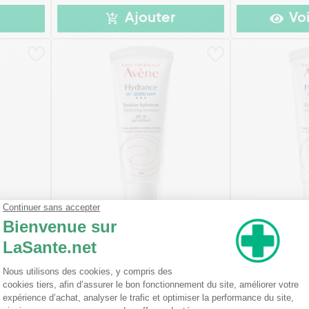
Ajouter
Voi
RA Crème
Avène Hydrance UV Légère
Avène Hydran
Émulsion Hydratante 40 ml
Crème Hydrat
(2)
2,65€
17,90€