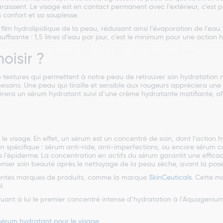
issent. Le visage est en contact permanent avec l’extérieur, c’est po
confort et sa souplesse.
lm hydrolipidique de la peau, réduisant ainsi l’évaporation de l'eau. 
ffisante : 1,5 litres d’eau par jour, c’est le minimum pour une action 
oisir ?
textures qui permettent à notre peau de retrouver son hydratation nat
besoins. Une peau qui tiraille et sensible aux rougeurs appréciera u
érera un sérum hydratant suivi d’une crème hydratante matifiante, af
 visage. En effet, un sérum est un concentré de soin, dont l’action hy
n spécifique : sérum anti-ride, anti-imperfections, ou encore sérum 
rs l’épiderme. La concentration en actifs du sérum garantit une efficaci
remier soin beauté après le nettoyage de la peau sèche, avant la pos
érentes marques de produits, comme la marque
SkinCeuticals
. Cette m
l.
uant à lui le premier concentré intense d’hydratation à l’Aquagenium,
sérum hydratant pour le visage
.