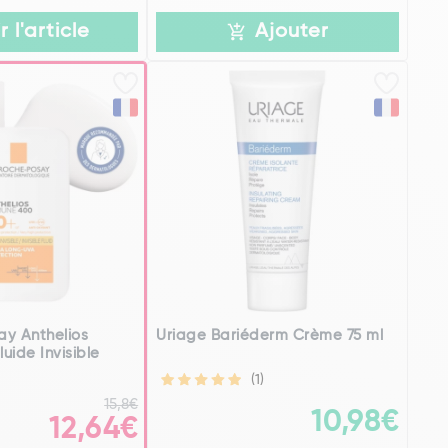
r l'article
Ajouter
y Anthelios
Uriage Bariéderm Crème 75 ml
uide Invisible
(1)
15,8€
10,98€
12,64€