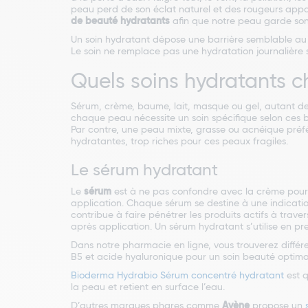
peau perd de son éclat naturel et des rougeurs appara
de beauté hydratants
afin que notre peau garde son 
Un soin hydratant dépose une barrière semblable au fi
Le soin ne remplace pas une hydratation journalière su
Quels soins hydratants ch
Sérum, crème, baume, lait, masque ou gel, autant de 
chaque peau nécessite un soin spécifique selon ces 
Par contre, une peau mixte, grasse ou acnéique préf
hydratantes, trop riches pour ces peaux fragiles.
Le sérum hydratant
Le
sérum
est à ne pas confondre avec la crème pour le
application. Chaque sérum se destine à une indicatio
contribue à faire pénétrer les produits actifs à trave
après application. Un sérum hydratant s’utilise en p
Dans notre pharmacie en ligne, vous trouverez diff
B5 et acide hyaluronique pour un soin beauté optima
Bioderma Hydrabio Sérum concentré hydratant
est q
la peau et retient en surface l’eau.
D’autres marques phares comme
Avène
propose un