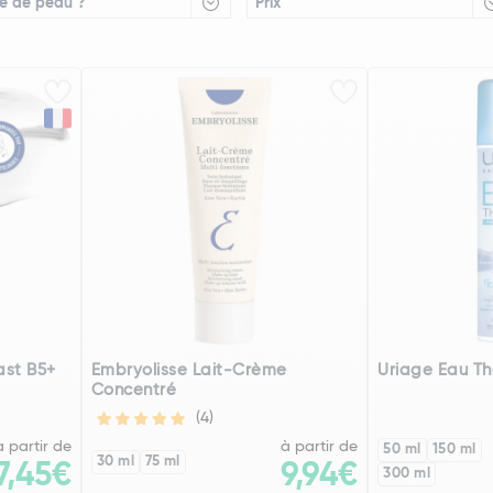
e de peau ?
Prix
ast B5+
Embryolisse Lait-Crème
Uriage Eau T
Concentré
(4)
à partir de
à partir de
50 ml
150 ml
30 ml
75 ml
7,45€
9,94€
300 ml