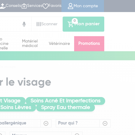
Mon compte
Conseils
Services
Favoris
0
Mon panier
Scanner
io
Matériel
cine
Vétérinaire
Promotions
médical
relle
 le visage
r le visage
at Visage
Soins Acné Et Imperfections
Soins Lèvres
Spray Eau thermale
oallergénique
Pour qui ?