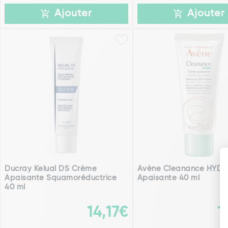
Ajouter
Ajouter
Ducray Kelual DS Crème
Avène Cleanance HYD
Apaisante Squamoréductrice
Apaisante 40 ml
40 ml
14,17€
1