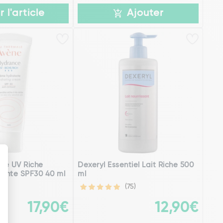
r l'article
Ajouter
ce UV Riche
Dexeryl Essentiel Lait Riche 500
ante SPF30 40 ml
ml
(75)
17,90€
12,90€