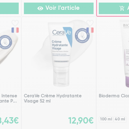
Voir l'article
 Intense
CeraVe Crème Hydratante
Bioderma Cic
nte P...
Visage 52 ml
8,43€
12,90€
100 ml
40 ml