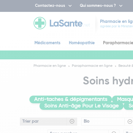
Contactez-nous
Qui sommes-nous ?
Pharmacie en lig
agréée par le Ministèr
Médicaments
Homéopathie
Parapharmaci
Pharmacie en ligne
Parapharmacie en ligne
Beauté &
Soins hydr
Anti-taches & dépigmentants
Masqu
Soins Anti-âge Pour Le Visage
S
Bio