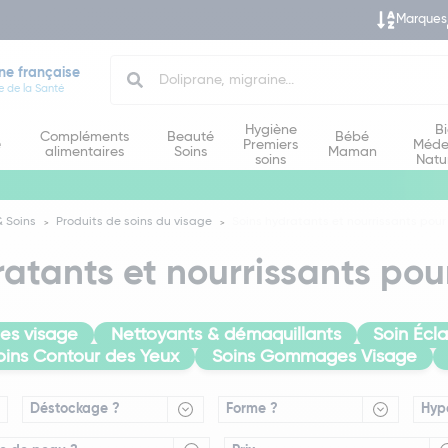
Marques
Search
ne française
e de la Santé
Hygiène
B
Compléments
Beauté
Bébé
e
Premiers
Méde
alimentaires
Soins
Maman
soins
Natu
 Soins
Produits de soins du visage
Soins hydratants et nourrissants pour
atants et nourrissants pou
es visage
Nettoyants & démaquillants
Soin Écl
oins Contour des Yeux
Soins Gommages Visage
Déstockage ?
Forme ?
Hyp