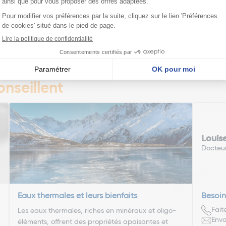
Ajouter
édente
Pa
1
2
3
4
5
6
7
nseillent
Louis
Docteu
Eaux thermales et leurs bienfaits
Besoin
Fait
Les eaux thermales, riches en minéraux et oligo-
Envo
éléments, offrent des propriétés apaisantes et