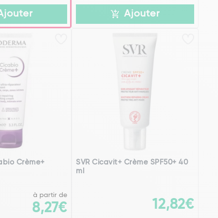
Ajouter
Ajouter
abio Crème+
SVR Cicavit+ Crème SPF50+ 40
ml
à partir de
12,82€
8,27€