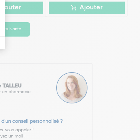
Ajouter
Ajouter
ge suivante
e TALLEU
r en pharmacie
 d'un conseil personnalisé ?
es-vous appeler !
yez un mail !