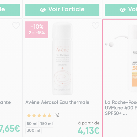
le
Voir l'article
Voi
-10%
2 = -15%
tante
Avène Aérosol Eau thermale
La Roche-Posa
UVMune 400 Fl
SPF50+ ...
(4)
à partir de
50 ml
150 ml
7,65€
4,13€
300 ml