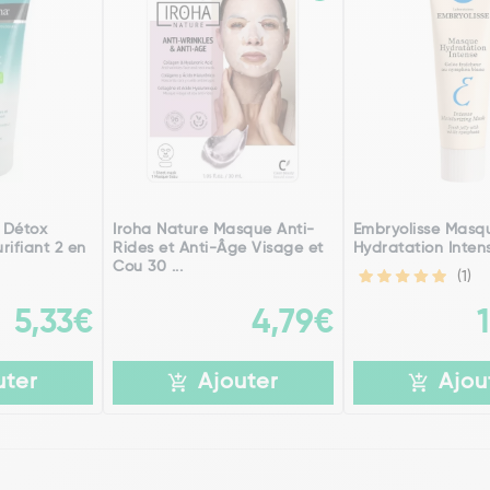
 Détox
Iroha Nature Masque Anti-
Embryolisse Masq
rifiant 2 en
Rides et Anti-Âge Visage et
Hydratation Inten
Cou 30 ...
(1)
5,33€
4,79€
uter
Ajouter
Ajou