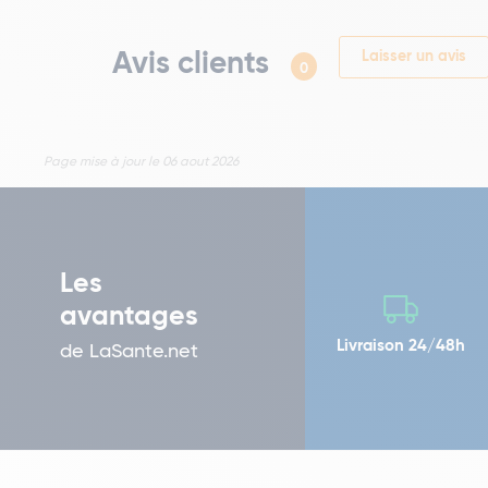
Avis clients
Laisser un avis
0
Page mise à jour le 06 aout 2026
Les
avantages
Livraison 24/48h
de LaSante.net