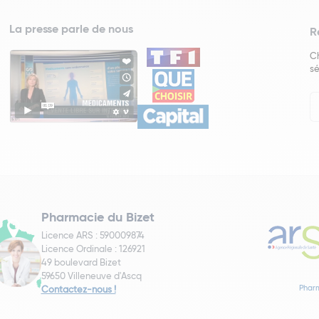
La presse parle de nous
R
Ch
sé
In
Ne
Pharmacie du Bizet
Licence ARS : 590009874
Licence Ordinale : 126921
49 boulevard Bizet
59650 Villeneuve d'Ascq
Pharm
Contactez-nous !