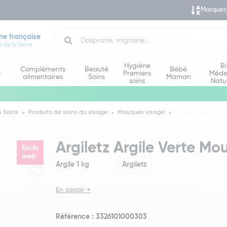
Marques
Search
ne française
e de la Santé
Hygiène
B
Compléments
Beauté
Bébé
e
Premiers
Méde
alimentaires
Soins
Maman
soins
Natu
 Soins
Produits de soins du visage
Masques visage
Argiletz Argile Ver
Argiletz Argile Verte Mou
Exclu
web
Argile 1 kg
Argiletz
En savoir +
Référence : 3326101000303