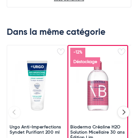
Dans la même catégorie
-12%
Déstockage
Urgo Anti-Imperfections
Bioderma Créaline H2O
Bio
Syndet Purifiant 200 ml
Solution Micellaire 30 ans
Sol
Édition Lim...