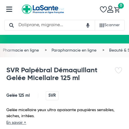
0
Search
Scanner
Pharmacie en ligne
Parapharmacie en ligne
Beauté & 
SVR Palpébral Démaquillant
Gelée Micellaire 125 ml
Gelée 125 ml
SVR
Gelée micellaire yeux ultra apaisante paupières sensibles,
sèches, irritées.
Total
En savoir +