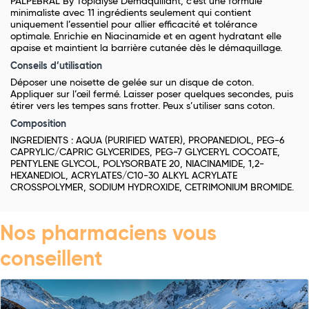
PALPEBRAL By Topialyse Démaquillant, c’est une formule
minimaliste avec 11 ingrédients seulement qui contient
uniquement l’essentiel pour allier efficacité et tolérance
optimale. Enrichie en Niacinamide et en agent hydratant elle
apaise et maintient la barrière cutanée dès le démaquillage.
Conseils d’utilisation
Déposer une noisette de gelée sur un disque de coton.
Appliquer sur l’œil fermé. Laisser poser quelques secondes, puis
étirer vers les tempes sans frotter. Peux s’utiliser sans coton.
Composition
INGREDIENTS : AQUA (PURIFIED WATER), PROPANEDIOL, PEG-6
CAPRYLIC/CAPRIC GLYCERIDES, PEG-7 GLYCERYL COCOATE,
PENTYLENE GLYCOL, POLYSORBATE 20, NIACINAMIDE, 1,2-
HEXANEDIOL, ACRYLATES/C10-30 ALKYL ACRYLATE
CROSSPOLYMER, SODIUM HYDROXIDE, CETRIMONIUM BROMIDE.
Nos pharmaciens vous
conseillent