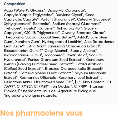
Composition
Aqua (Water)°, Glycerin°, Dicaprylyl Carbonate°,
Caprylic/Capric Triglyceride°, Butylene Glycol°, Coco-
Caprylate/Caprate°, Parfum (Fragrance)°, Cetearyl Glucoside°,
Xylitylglucoside°, Bentonite°, Sodium Stearoyl Glutamate°,
Trehalose°, Inositol°, Caramel°, Anhydroxylitol°, Glyceryl
Caprylate°, C10-18 Triglycerides°, Glyceryl Stearate Citrate°,
Theobroma Cacao (Cocoa) Seed Butter*°, Xylitol°, Sclerotium
Gum°, Xanthan Gum°, Hydrogenated Lecithin°, Aloe Barbadensis
Leaf Juice*°, Citric Acid°, Laminaria Ochroleuca Extract°,
Biosaccharide Gum-2°, Cetyl Alcohol°, Stearyl Alcohol°,
Biosaccharide Gum-1°, Tocopherol°, Phytic Acid°, Sodium
Hyaluronate°, Punica Granatum Seed Extract*°, Oenothera
Biennis (Evening Primrose) Seed Extract*°, Coffea Arabica
(Coffee) Seed Extract*°, Brassica Oleracea Italic (Broccoli)
Extract°, Camelia Sinensis Leaf Extract*°, Silybum Marianum
Extract°, Rosmarinus Officinalis (Rosemary) Leaf Extract*°,
Helianthus Annuus (Sunflower) Seed Oil*°, [+/- May Contain : CI
77499°, CI 77492°, CI 77491° (Iron Oxides)°, CI 77891 (Titanium
Dioxide)]°.*Ingrédients issus de l'Agriculture Biologique.
°Ingrédients d'origine naturelle.
Nos pharmaciens vous