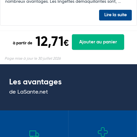
nombreux avantages. Les lingettes démaquillantes sont, ...
Lire la suite
12,71
€
Ajouter au panier
à partir de
Page mise à jour le 30 juillet 2026
Les avantages
de LaSante.net