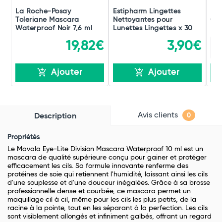
La Roche-Posay
Estipharm Lingettes
Ben
Toleriane Mascara
Nettoyantes pour
Cra
Waterproof Noir 7,6 ml
Lunettes Lingettes x 30
Bio
19,82€
3,90€
Ajouter
Ajouter
Avis clients
Description
0
Propriétés
Le Mavala Eye-Lite Division Mascara Waterproof 10 ml est un
mascara de qualité supérieure conçu pour gainer et protéger
efficacement les cils. Sa formule innovante renferme des
protéines de soie qui retiennent l'humidité, laissant ainsi les cils
d'une souplesse et d'une douceur inégalées. Grâce à sa brosse
professionnelle dense et courbée, ce mascara permet un
maquillage cil à cil, même pour les cils les plus petits, de la
racine à la pointe, tout en les séparant à la perfection. Les cils
sont visiblement allongés et infiniment galbés, offrant un regard