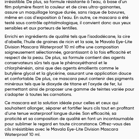
irrésistible. De plus, sa formule résistante à l'eau, à base d'un
film polymère fixant la couleur et de cires ultra-gainantes,
assure un maquillage longue durée, sans risque de bavures,
même en cas d'exposition à l'eau. En outre, ce mascara a été
testé sous contrôle ophtalmologique, il convient donc aux yeux
sensibles et aux porteurs de lentilles.
Enrichi en ingrédients de qualité tels que l'isododécane, la cire
d'abeille, l'huile de graines de ricin et la soie, le Mavala Eye-Lite
Division Mascara Waterproof 10 ml offre une composition
soigneusement sélectionnée, garantissant à la fois efficacité et
respect de la peau. De plus, sa formule contient des agents
conservateurs sûrs tels que le phénoxyéthanol et le
chlorphénésin, ainsi que des agents émollients comme le
butylène glycol et la glycérine, assurant une application douce
et confortable. De plus, ce mascara peut contenir des pigments
minéraux tels que le dioxyde de titane et l'oxyde de fer, lui
permettant ainsi de proposer une gamme de teintes variée pour
s'adapter à toutes les carnations.
Ce mascara est la solution idéale pour celles et ceux qui
souhaitent allonger, séparer et fortifier leurs cils tout en profitant
d'une tenue waterproof longue durée. Son efficacité, sa
praticité et sa composition de qualité en font un incontournable
pour sublimer le regard en toute circonstance. Offrez-vous des
cils irrésistibles avec le Mavala Eye-Lite Division Mascara
Waterproof 10 ml.