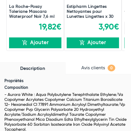
La Roche-Posay
Estipharm Lingettes
Ben
Toleriane Mascara
Nettoyantes pour
Cra
Waterproof Noir 7,6 ml
Lunettes Lingettes x 30
Bio
19,82€
3,90€
Ajouter
Ajouter
Avis clients
Description
0
Propriétés
Composition
- Aurora White : Aqua Polybutylene Terephthalate Ethylene/Va
Copolymer Acrylates Copolymer Calcium Titanium Borosilicate
12- Hexanediol CI 77891 Ammonium Acryloyl Dimethyltaurate/Vp
Copolymer Pvp Glycerin Polysorbate 20 Hydroxyethyl
Acrylate/Sodium Acryloyldimethyl Taurate Copolymer
Phenoxyethanol Mica Disodium Edta Ethylhexylglycerin Tin Oxide
Polysorbate 60 Sorbitan Isostearate Iron Oxide Polyvinyl Acetate
Tocopherol.