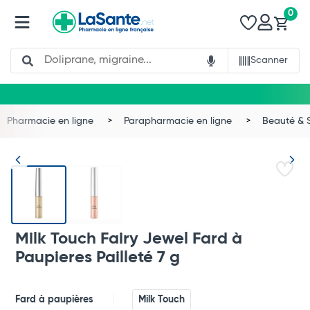
0
Search
Scanner
Pharmacie en ligne
Parapharmacie en ligne
Beauté & 
Milk Touch Fairy Jewel Fard à
Paupieres Pailleté 7 g
Total
Fard à paupières
Milk Touch