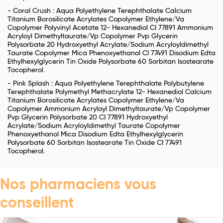
- Coral Crush : Aqua Polyethylene Terephthalate Calcium
Titanium Borosilicate Acrylates Copolymer Ethylene/Va
Copolymer Polyvinyl Acetate 12- Hexanediol CI 77891 Ammonium
Acryloyl Dimethyltaurate/Vp Copolymer Pvp Glycerin
Polysorbate 20 Hydroxyethyl Acrylate/Sodium Acryloyldimethyl
Taurate Copolymer Mica Phenoxyethanol CI 77491 Disodium Edta
Ethylhexylglycerin Tin Oxide Polysorbate 60 Sorbitan Isostearate
Tocopherol.
- Pink Splash : Aqua Polyethylene Terephthalate Polybutylene
Terephthalate Polymethyl Methacrylate 12- Hexanediol Calcium
Titanium Borosilicate Acrylates Copolymer Ethylene/Va
Copolymer Ammonium Acryloyl Dimethyltaurate/Vp Copolymer
Pvp Glycerin Polysorbate 20 CI 77891 Hydroxyethyl
Acrylate/Sodium Acryloyldimethyl Taurate Copolymer
Phenoxyethanol Mica Disodium Edta Ethylhexylglycerin
Polysorbate 60 Sorbitan Isostearate Tin Oxide CI 77491
Tocopherol.
Nos pharmaciens vous
conseillent