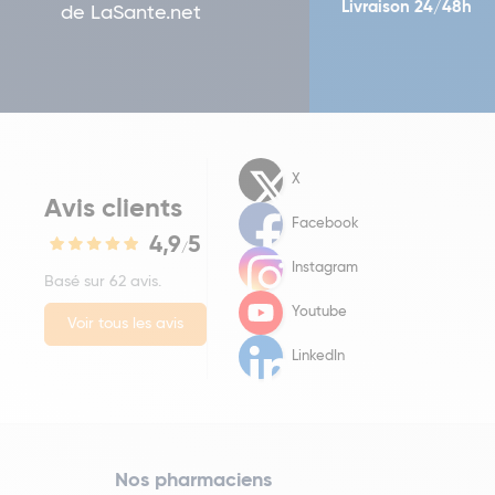
Livraison 24/48h
de LaSante.net
X
Avis clients
Facebook
4,9
5
/
Instagram
Basé sur 62 avis.
Youtube
Voir tous les avis
LinkedIn
Nos pharmaciens