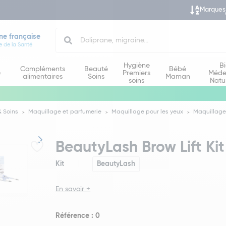
Marques
Search
ne française
e de la Santé
Hygiène
B
Compléments
Beauté
Bébé
e
Premiers
Méde
alimentaires
Soins
Maman
soins
Natu
 Soins
Maquillage et parfumerie
Maquillage pour les yeux
Maquillage 
BeautyLash Brow Lift Kit
Kit
BeautyLash
En savoir +
Référence : 0