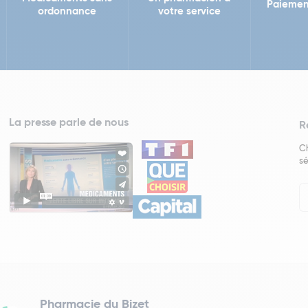
Paiemen
ordonnance
votre service
La presse parle de nous
R
Ch
sé
In
Ne
Pharmacie du Bizet