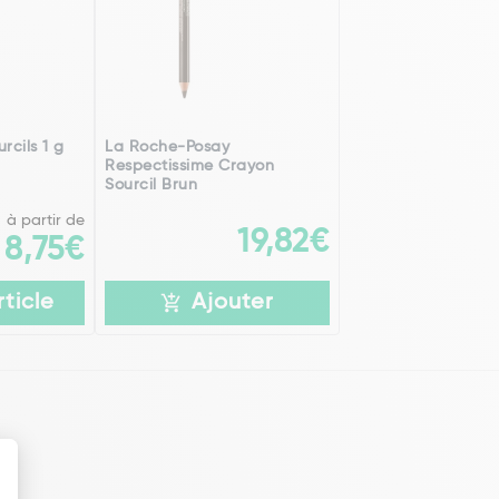
rcils 1 g
La Roche-Posay
Respectissime Crayon
Sourcil Brun
à partir de
19,82€
8,75€
rticle
Ajouter