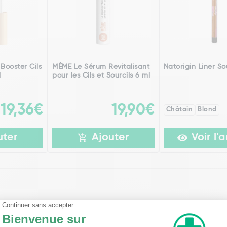
Booster Cils
MÊME Le Sérum Revitalisant
Natorigin Liner Sou
l
pour les Cils et Sourcils 6 ml
19,36€
19,90€
Châtain
Blond
uter
Ajouter
Voir l'a