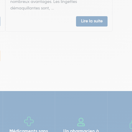
nombreux avantages. Les lingettes
démaquillantes sont, ...
Lire la suite
Médicaments sans
Un pharmacien à