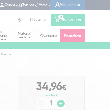
Mon compte
Conseils
Services
Favoris
0
Mon panier
Scanner
io
Matériel
cine
Vétérinaire
Promotions
médical
relle
Sourcils
BeautyLash Brow Lift Kit
34,96
€
En stock