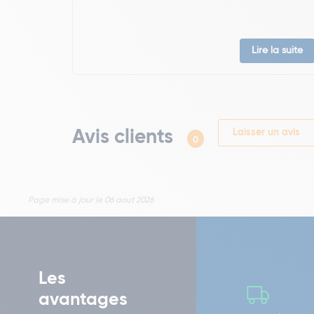
Lire la suite
Avis clients
Laisser un avis
0
Page mise à jour le 06 aout 2026
Les
avantages