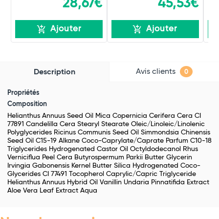
28,67€
45,53€
Ajouter
Ajouter
Avis clients
Description
0
Propriétés
Composition
Helianthus Annuus Seed Oil Mica Copernicia Cerifera Cera CI
77891 Candelilla Cera Stearyl Stearate Oleic/Linoleic/Linolenic
Polyglycerides Ricinus Communis Seed Oil Simmondsia Chinensis
Seed Oil C15-19 Alkane Coco-Caprylate/Caprate Parfum C10-18
Triglycerides Hydrogenated Castor Oil Octyldodecanol Rhus
Verniciflua Peel Cera Butyrospermum Parkii Butter Glycerin
Irvingia Gabonensis Kernel Butter Silica Hydrogenated Coco-
Glycerides CI 77491 Tocopherol Caprylic/Capric Triglyceride
Helianthus Annuus Hybrid Oil Vanillin Undaria Pinnatifida Extract
Aloe Vera Leaf Extract Aqua