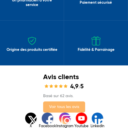
Un pharmacien à votre
Paiement sécurisé
service
Origine des produits certifiée
Fidélité & Parrainage
Avis clients
4,9
5
/
Basé sur 62 avis.
Voir tous les avis
X
Facebook
Instagram
Youtube
LinkedIn