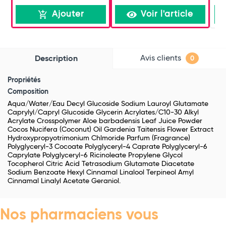
Ajouter
Voir l'article
Avis clients
Description
0
Propriétés
Composition
Aqua/Water/Eau Decyl Glucoside Sodium Lauroyl Glutamate
Caprylyl/Capryl Glucoside Glycerin Acrylates/C10-30 Alkyl
Acrylate Crosspolymer Aloe barbadensis Leaf Juice Powder
Cocos Nucifera (Coconut) Oil Gardenia Taitensis Flower Extract
Hydroxypropyotrimonium Chlmoride Parfum (Fragrance)
Polyglyceryl-3 Cocoate Polyglyceryl-4 Caprate Polyglyceryl-6
Caprylate Polyglyceryl-6 Ricinoleate Propylene Glycol
Tocopherol Citric Acid Tetrasodium Glutamate Diacetate
Sodium Benzoate Hexyl Cinnamal Linalool Terpineol Amyl
Cinnamal Linalyl Acetate Geraniol.
Nos pharmaciens vous