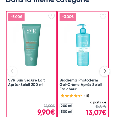
Dans la même catégorie
-3.00€
-3.00€
SVR Sun Secure Lait
Bioderma Photoderm
Nu
Après-Soleil 200 ml
Gel-Crème Après Soleil
Dou
Fraîcheur
(11)
à partir de
12,90€
200 ml
16,07€
9,90€
20
13,07€
500 ml