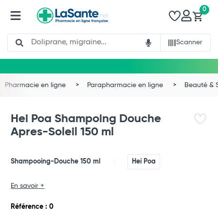
0
Search
Scanner
Pharmacie en ligne
Parapharmacie en ligne
Beauté & 
Hei Poa Shampoing Douche
Apres-Soleil 150 ml
Shampooing-Douche 150 ml
Hei Poa
En savoir +
Total
Référence : 0
Commander