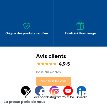
Origine des produits certifiée
Fidélité & Parrainage
Avis clients
4,9
5
/
Basé sur 62 avis.
Voir tous les avis
X
Facebook
Instagram
Youtube
LinkedIn
La presse parle de nous