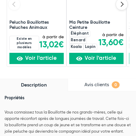
Pelucho Bouillottes
Ma Petite Bouillotte
Sän
Peluches Animaux
Ceinture
2 L
Éléphant
à partir de
à partir de
Existe en
Bl
Renard
13,60€
13,02€
plusieurs
Ve
Koala
Lapin
modèles
Voir l'article
Voir l'article
Avis clients
Description
0
Propriétés
Vous connaissez tous la Bouillotte de nos grands-mères, celle qui
apporte réconfort après de longues journées de travail. Cette fois-ci
la bouillotte prend un coup de jeune et se transforme en une douce et
jolie peluche qui deviendra le compagnon idéal pour votre enfant.