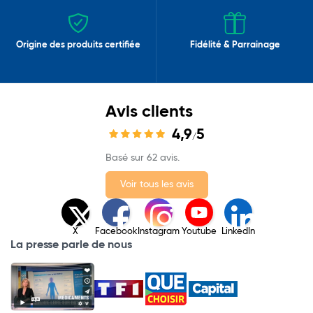
Origine des produits certifiée
Fidélité & Parrainage
Avis clients
4,9
5
/
Basé sur 62 avis.
Voir tous les avis
X
Facebook
Instagram
Youtube
LinkedIn
La presse parle de nous