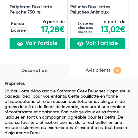
Estipharm Bouillotte
Pelucho Bouillottes
Ma 
Peluche 750 ml
Peluches Animaux
Cei
Él
à partir de
à partir de
Panda
Existe en
Re
13,02€
17,28€
plusieurs
Licorne
Ko
modèles
Voir l'article
Voir l'article
Avis clients
Description
0
Propriétés
La bouillotte déhoussable Soframar Cozy Peluches Hippo est le
cadeau idéal pour vos enfants. Cette bouillotte en forme
d'hippopotame offre un coussin bouillotte amovible garni de
grains de blé et de fleurs de lavande, procurant une chaleur
réconfortante et apaisante. Son pelage doux et sa forme
ludique en font un compagnon agréable pour les petits. De
plus, sa facilité d'utilisation permet de la réchauffer en une
minute seulement au micro-ondes, éliminant ainsi tout besoin
d'ajouter de l'eau.