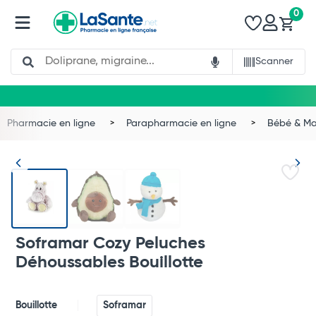
0
Search
Scanner
Pharmacie en ligne
Parapharmacie en ligne
Bébé & 
Soframar Cozy Peluches
Déhoussables Bouillotte
Total
Bouillotte
Soframar