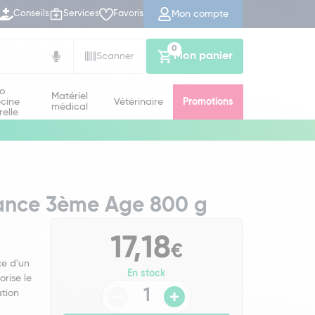
Mon compte
Conseils
Services
Favoris
0
Mon panier
Scanner
io
Matériel
cine
Vétérinaire
Promotions
médical
relle
ssance 3ème Age 800 g
17,18
€
ce d'un
En stock
orise le
ation