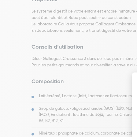
Le système digestif de votre enfant est encore immature et fra
peut être ralentit et Bébé peut souffrir de constipation.
Le laboratoire Gallia Vous propose Galliagest Croissance u
En deux biberons seulement, le transit digestif de votre en
Conseils d’utilisation
Diluer Galliagest Croissance 3 dans de l'eau peu minéralis
Pour les petits gourmands et pour diversifier la saveur du 
Composition
Lait
écrémé, Lactose (
lait
), Lactoserum (lactoserum dé
Sirop de galacto-oligosaccharides (GOS) (
lait
), Malt
(FOS), Émulsifiant : lécithine de
soja,
Taurine, Chlorure 
B6, B2, B12, K1
Minéraux : phosphate de calcium, carbonate de calcium