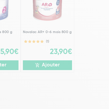
e 800 g
Novalac AR+ 0-6 mois 800 g
(1)
15,90€
23,90€
ter
Ajouter