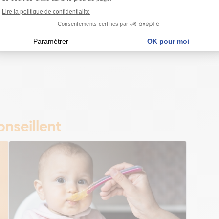
élénite de sodium
nseillent