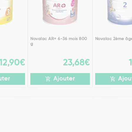
Novalac AR+ 6-36 mois 800
Novalac 2ème âg
g
12,90€
23,68€
uter
Ajouter
Ajou