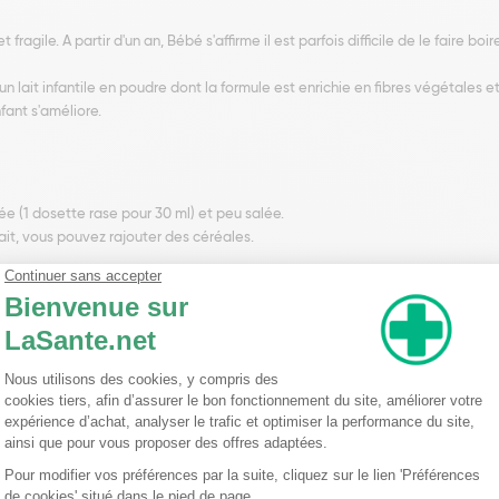
gile. A partir d'un an, Bébé s'affirme il est parfois difficile de le faire boir
n lait infantile en poudre dont la formule est enrichie en fibres végétales 
fant s'améliore.
ée (1 dosette rase pour 30 ml) et peu salée.
lait, vous pouvez rajouter des céréales.
minéralisé, protéines de lactoserum concentrées) (
lait
)
odextrines •Huiles végétales (palme, tournesol, colza), Poudre de galacto-o
de choline, Antioxydant : extrait riche en tocophérols •Vitamines : C, niacine,
, citrates de potassium et de sodium, chlorure de magnésium, sulfate de fer