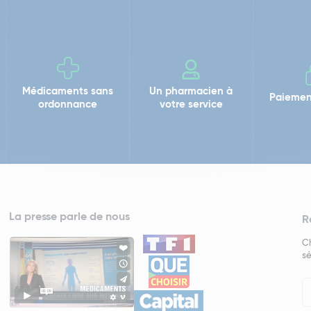
Médicaments sans
Un pharmacien à
Paiemen
ordonnance
votre service
La presse parle de nous
R
Ch
sé
In
Ne