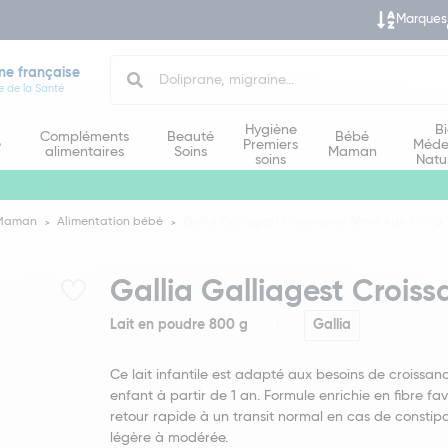
Marques
Search
ne française
e de la Santé
Hygiène
B
Compléments
Beauté
Bébé
e
Premiers
Méde
alimentaires
Soins
Maman
soins
Natu
 Maman
Alimentation bébé
Gallia Galliagest Croissance 3ème Age 800 g
Gallia Galliagest Croi
Lait en poudre 800 g
Gallia
Ce lait infantile est adapté aux besoins de croissan
enfant à partir de 1 an. Formule enrichie en fibre fav
retour rapide à un transit normal en cas de constip
légère à modérée.