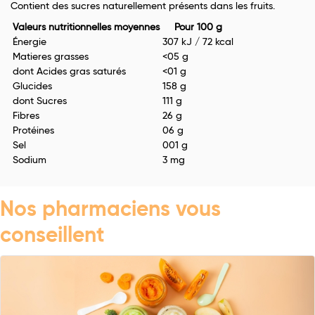
Contient des sucres naturellement présents dans les fruits.
Valeurs nutritionnelles moyennes
Pour 100 g
Énergie
307 kJ / 72 kcal
Matieres grasses
<05 g
dont Acides gras saturés
<01 g
Glucides
158 g
dont Sucres
111 g
Fibres
26 g
Protéines
06 g
Sel
001 g
Sodium
3 mg
Nos pharmaciens vous
conseillent