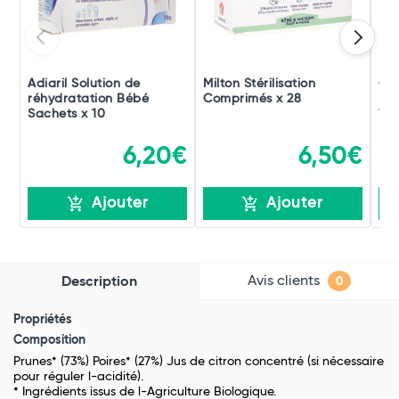
Adiaril Solution de
Milton Stérilisation
Goo
réhydratation Bébé
Comprimés x 28
Ban
Sachets x 10
120
6,20€
6,50€
Ajouter
Ajouter
Avis clients
Description
0
Propriétés
Composition
Prunes* (73%) Poires* (27%) Jus de citron concentré (si nécessaire
pour réguler l-acidité).
* Ingrédients issus de l-Agriculture Biologique.