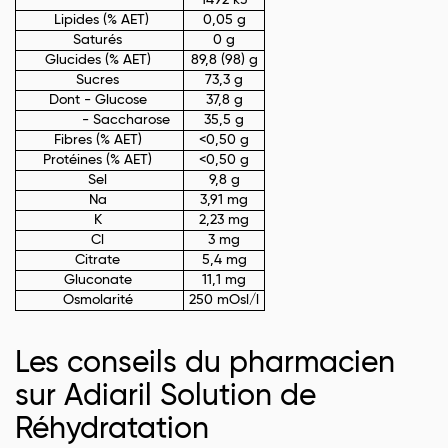
1492 kJ
Lipides (% AET)
0,05 g
Saturés
0 g
Glucides (% AET)
89,8 (98) g
Sucres
73,3 g
Dont - Glucose
37,8 g
- Saccharose
35,5 g
Fibres (% AET)
<0,50 g
Protéines (% AET)
<0,50 g
Sel
9,8 g
Na
3,91 mg
K
2,23 mg
Cl
3 mg
Citrate
5,4 mg
Gluconate
11,1 mg
Osmolarité
250 mOsl/l
Les conseils du pharmacien
sur Adiaril Solution de
Réhydratation