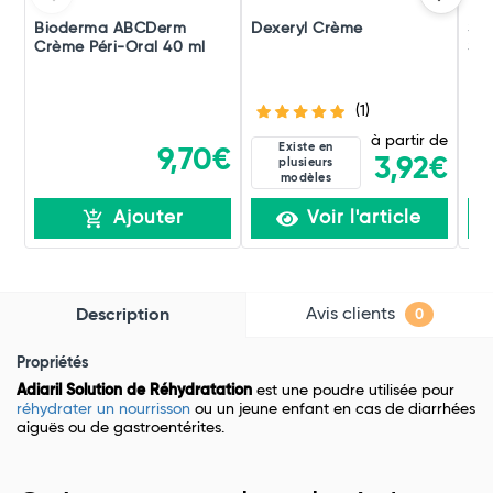
Bioderma ABCDerm
Dexeryl Crème
SVR
Crème Péri-Oral 40 ml
SP
(1)
à partir de
Existe en
9,70€
3,92€
plusieurs
modèles
Ajouter
Voir l'article
Avis clients
Description
0
Propriétés
Adiaril Solution de Réhydratation
est une poudre utilisée pour
réhydrater un nourrisson
ou un jeune enfant en cas de diarrhées
aiguës ou de gastroentérites.