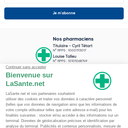
Nos pharmaciens
Titulaire -
Cyril Tétart
N° RPPS : 10001113017
Louise Talleu
N° RPPS : 10101068749
Mathis Costa
N° RPPS : 10102026845
Pharmacie du Bizet
Licence ARS : 590009874
Licence Ordinale : 126921
49 boulevard Bizet