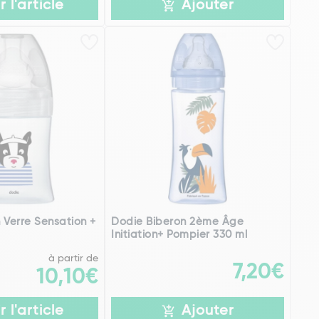
r l'article
Ajouter
 Verre Sensation +
Dodie Biberon 2ème Âge
Initiation+ Pompier 330 ml
à partir de
7,20€
10,10€
r l'article
Ajouter