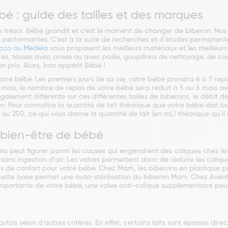
ébé : guide des tailles et des marques
 trésor. Bébé grandit et c’est le moment de changer de biberon. Nos 
 performantes. C’est à la suite de recherches et d’études permanente
cco
ou
Medela
vous proposent les meilleurs matériaux et les meilleur
res, tasses avec anses ou avec paille, goupillons de nettoyage, de co
on prix. Alors, bon appétit Bébé !
tre bébé. Les premiers jours de sa vie, votre bébé prendra 6 à 7 repa
2 mois, le nombre de repas de votre bébé sera réduit à 5 ou 6 mais av
galement différente sur ces différentes tailles de biberons, le débit 
Pour connaître la quantité de lait théorique que votre bébé doit boire,
u 250, ce qui vous donne la quantité de lait (en mL) théorique qu’il d
e bien-être de bébé
 cela peut figurer parmi les causes qui engendrent des coliques chez le
 sans ingestion d’air. Les valves permettent donc de réduire les coliq
us de confort pour votre bébé. Chez
Mam, les biberons en plastique 
s, cette base permet une auto-stérilisation du biberon Mam. Chez Aven
portante de votre bébé, une valve anti-colique supplémentaire peut ê
fois selon d’autres critères. En effet, certains laits sont épaissis direc