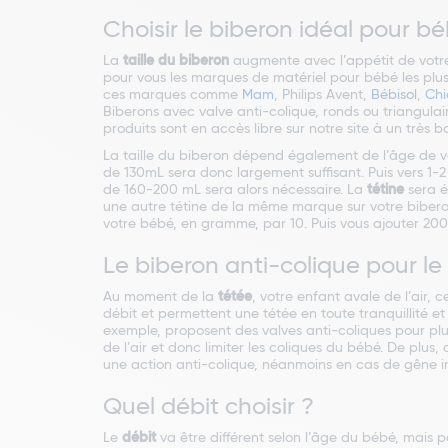
Choisir le biberon idéal pour b
La
taille du biberon
augmente avec l’appétit de votre
pour vous les marques de matériel pour bébé les plus
ces marques comme
Mam
, Philips Avent,
Bébisol
,
Chi
Biberons avec valve anti-colique, ronds ou triangulai
produits sont en accès libre sur notre site à un très b
La taille du biberon dépend également de l’âge de vo
de 130mL sera donc largement suffisant. Puis vers 1-
de 160-200 mL sera alors nécessaire. La
tétine
sera é
une autre tétine de la même marque sur votre biberon. 
votre bébé, en gramme, par 10. Puis vous ajouter 200 o
Le biberon anti-colique pour l
Au moment de la
tétée
, votre enfant avale de l’air,
débit et permettent une tétée en toute tranquillité et
exemple, proposent des valves anti-coliques pour pl
de l’air et donc limiter les coliques du bébé. De plu
une action anti-colique, néanmoins en cas de gêne im
Quel débit choisir ?
Le
débit
va être différent selon l’âge du bébé, mais par