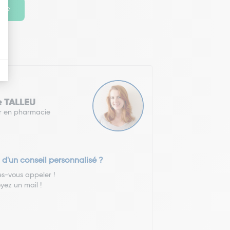
ante
e TALLEU
r en pharmacie
 d'un conseil personnalisé ?
es-vous appeler !
yez un mail !