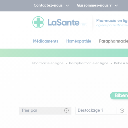
Contactez-nous
Qui sommes-nous ?
Pharmacie en lig
agréée par le Ministèr
Médicaments
Homéopathie
Parapharmaci
Pharmacie en ligne
Parapharmacie en ligne
Bébé &
Biber
Déstockage ?