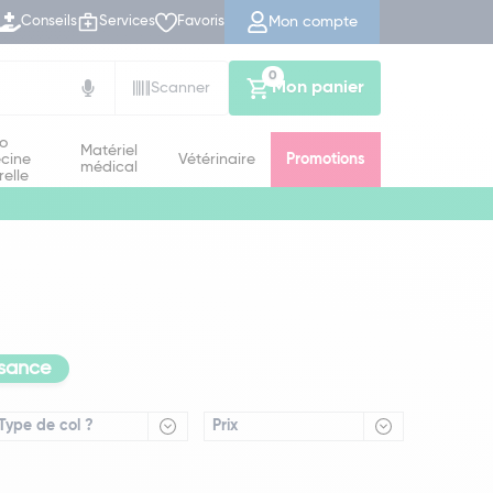
Mon compte
Conseils
Services
Favoris
0
Mon panier
Scanner
io
Matériel
cine
Vétérinaire
Promotions
médical
relle
ssance
Type de col ?
Prix