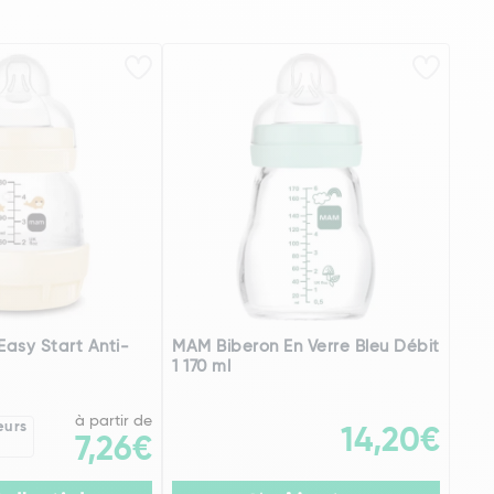
asy Start Anti-
MAM Biberon En Verre Bleu Débit
1 170 ml
à partir de
eurs
14,20€
7,26€