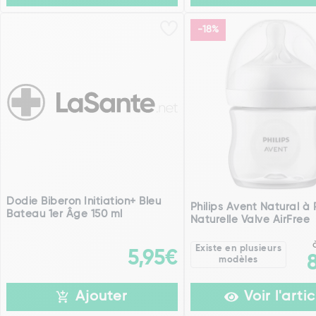
-18%
Dodie Biberon Initiation+ Bleu
Philips Avent Natural à
Bateau 1er Âge 150 ml
Naturelle Valve AirFree
Existe en plusieurs
5,95€
modèles
Ajouter
Voir l'artic