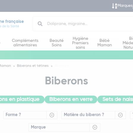
Marques
Search
ne française
e de la Santé
Hygiène
B
Compléments
Beauté
Bébé
e
Premiers
Méde
alimentaires
Soins
Maman
soins
Natu
 Maman
Biberons et tétines
Biberons
Biberons
ons en plastique
Biberons en verre
Sets de nai
Forme ?
Matière du biberon ?
Marque