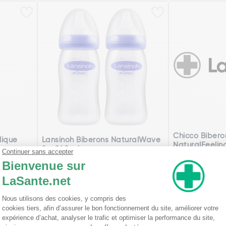
Chicco Bibero
lique
Lansinoh Biberons NaturalWave
NaturalFeelin
2 x 240 ml
150 ml
2,02€
14,78€
Bleu
Ajouter
Voi