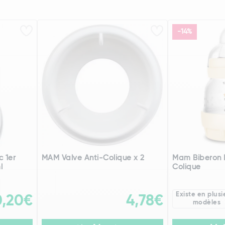
-14%
c 1er
MAM Valve Anti-Colique x 2
Mam Biberon E
l
Colique
Existe en plusi
0,20€
4,78€
modèles