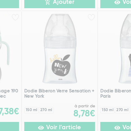
Ajouter
Voi
sage 190
Dodie Biberon Verre Sensation +
Dodie Biberon
Bec
New York
Paris
à partir de
7,38€
150 ml
270 ml
150 ml
270 ml
8,78€
Voir l'article
Voi