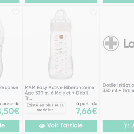
Dodie Initiati
 Réponse
MAM Easy Active Biberon 2eme
330 ml + Téti
Âge 330 ml 6 Mois et + Débit
Tr...
à partir de
à partir de
Existe en plusieurs
8,50€
7,66€
modèles
le
Voir l'article