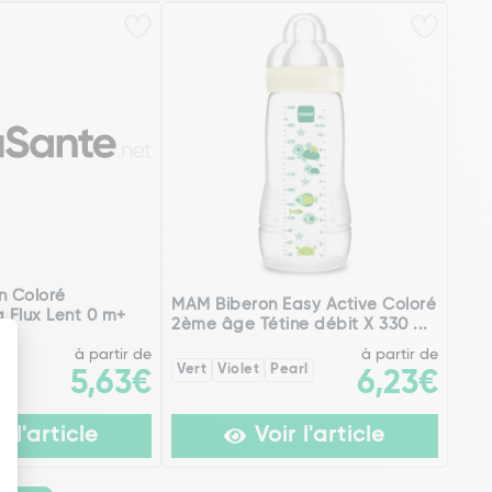
n Coloré
MAM Biberon Easy Active Coloré
g Flux Lent 0 m+
2ème âge Tétine débit X 330 ...
à partir de
à partir de
Vert
Violet
Pearl
5,63€
6,23€
r l'article
Voir l'article