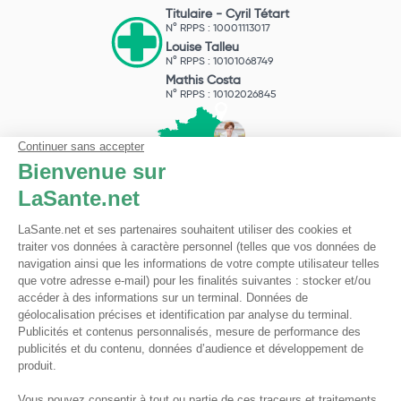
Titulaire -
Cyril Tétart
N° RPPS : 10001113017
Louise Talleu
N° RPPS : 10101068749
Mathis Costa
N° RPPS : 10102026845
Pharmacie du Bizet
Licence ARS : 590009874
Licence Ordinale : 126921
49 boulevard Bizet
59650 Villeneuve d'Ascq
Contactez-nous !