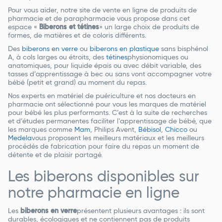
Pour vous aider, notre site de vente en ligne de produits de
pharmacie et de parapharmacie vous propose dans cet
espace «
Biberons et tétines
» un large choix de produits de
formes, de matières et de coloris différents.
Des
biberons en verre
ou
biberons en plastique
sans bisphénol
A, à cols larges ou étroits, des
tétines
physionomiques ou
anatomiques, pour liquide épais ou avec débit variable, des
tasses d’apprentissage à bec ou sans vont accompagner votre
bébé (petit et grand) au moment du repas.
Nos experts en matériel de puériculture et nos docteurs en
pharmacie ont sélectionné pour vous les marques de matériel
pour bébé les plus performants. C’est à la suite de recherches
et d’études permanentes faciliter l’apprentissage de bébé, que
les marques comme
Mam
, Philips Avent,
Bébisol
,
Chicco
ou
Medela
vous proposent les meilleurs matériaux et les meilleurs
procédés de fabrication pour faire du repas un moment de
détente et de plaisir partagé.
Les biberons disponibles sur
notre pharmacie en ligne
Les
biberons en verre
présentent plusieurs avantages : ils sont
durables, écologiques et ne contiennent pas de produits