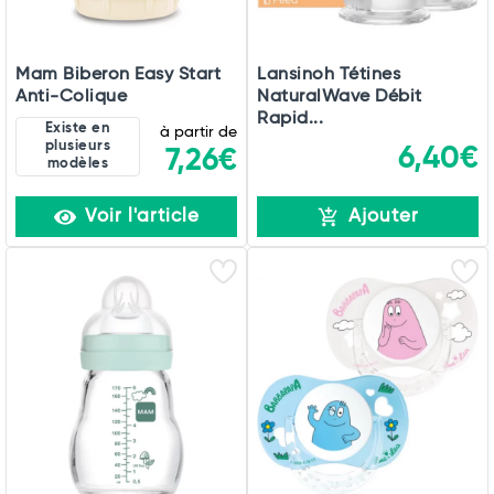
Mam Biberon Easy Start
Lansinoh Tétines
Anti-Colique
NaturalWave Débit
Rapid...
Existe en
à partir de
plusieurs
6,40€
7,26€
modèles
Voir l'article
Ajouter