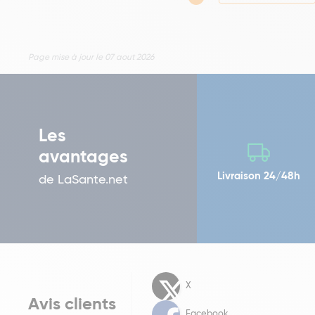
Page mise à jour le 07 aout 2026
Les
avantages
Livraison 24/48h
de LaSante.net
X
Avis clients
Facebook