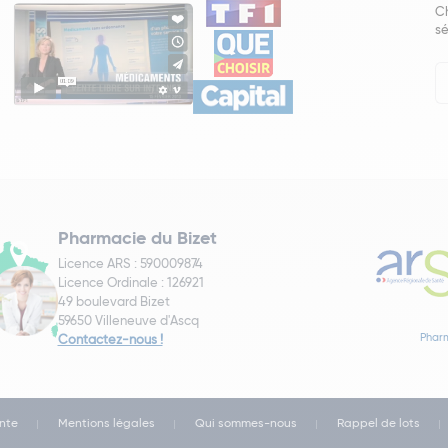
Ch
sé
In
Ne
Pharmacie du Bizet
Licence ARS : 590009874
Licence Ordinale : 126921
49 boulevard Bizet
59650 Villeneuve d'Ascq
Pharm
Contactez-nous !
nte
Mentions légales
Qui sommes-nous
Rappel de lots