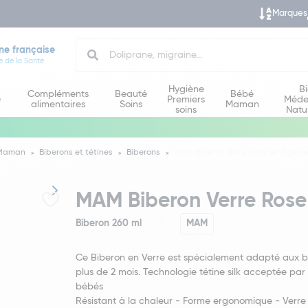
Marques
Search
ne française
e de la Santé
Hygiène
B
Compléments
Beauté
Bébé
e
Premiers
Méde
alimentaires
Soins
Maman
soins
Natu
 Maman
Biberons et tétines
Biberons
MAM Biberon Verre Rose 1er Âge Dé
MAM Biberon Verre Rose 
Biberon 260 ml
MAM
Ce Biberon en Verre est spécialement adapté aux 
plus de 2 mois. Technologie tétine silk acceptée par
bébés
Résistant à la chaleur - Forme ergonomique - Verr