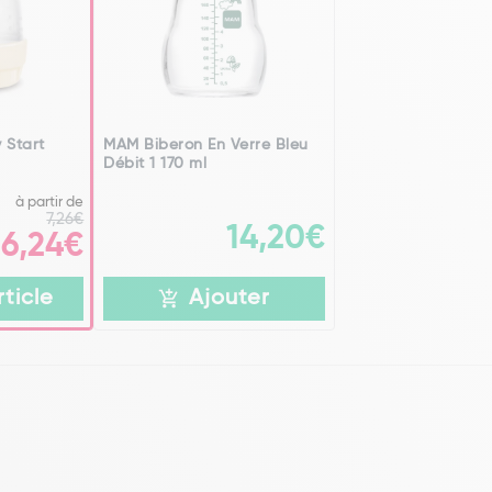
 Start
MAM Biberon En Verre Bleu
Débit 1 170 ml
à partir de
7,26€
14,20€
6,24€
rticle
Ajouter