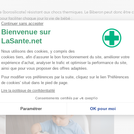
 (borosilicate) résistant aux chocs thermiques. Le Biberon peut donc être c
, pour faciliter chaque jour la vie de bébé :
orée par des experts du monde médical et scientifique, la tétine siliconée
 tétine silk de MAM car elle est douce et souple !
ur une mesure précise !
nseillent