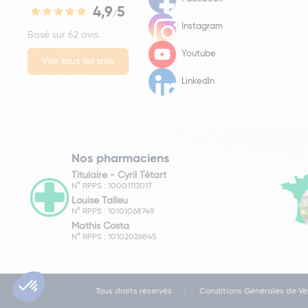
4,9
5
/
Instagram
Basé sur 62 avis.
Youtube
Voir tous les avis
LinkedIn
Nos pharmaciens
Titulaire -
Cyril Tétart
N° RPPS : 10001113017
Louise Talleu
N° RPPS : 10101068749
Mathis Costa
N° RPPS : 10102026845
Tous droits réservés
Conditions Générales de Ve