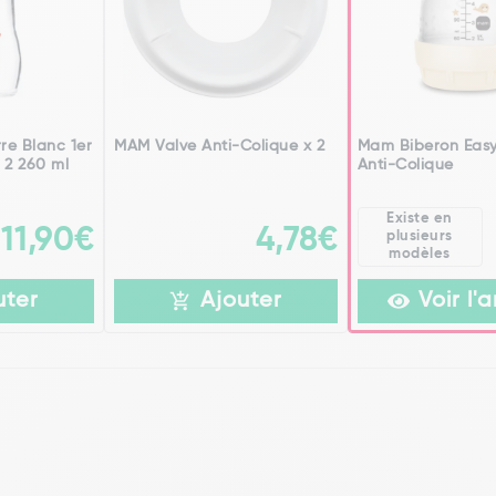
re Blanc 1er
MAM Valve Anti-Colique x 2
Mam Biberon Easy
 2 260 ml
Anti-Colique
Existe en
11,90€
4,78€
plusieurs
modèles
uter
Ajouter
Voir l'a