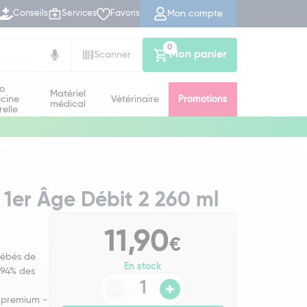
Mon compte
Conseils
Services
Favoris
0
Mon panier
Scanner
io
Matériel
cine
Vétérinaire
Promotions
médical
relle
bit 2 260 ml
1er Âge Débit 2 260 ml
11,90
€
bébés de
En stock
 94% des
e premium -