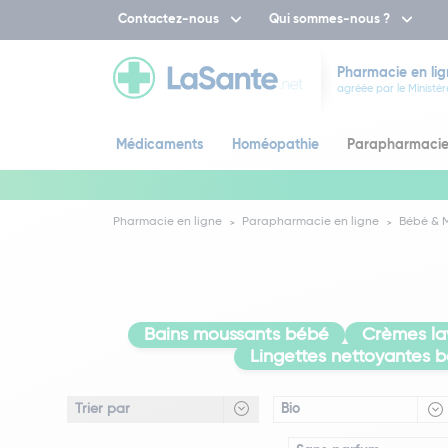
Contactez-nous
Qui sommes-nous ?
Pharmacie en lig
agréée par le Ministèr
Médicaments
Homéopathie
Parapharmaci
Pharmacie en ligne
Parapharmacie en ligne
Bébé &
Bains moussants bébé
Crèmes la
Lingettes nettoyantes 
Bio