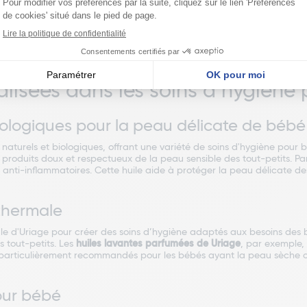
ile lavante aide à
renforcer la barrière cutanée
, protégeant ainsi la p
 bénéfique pour les
peaux sèches
, qui nécessitent un soin doux et nou
e lavante peut apporter une hydratation supplémentaire et un grand 
l lavant, l'huile lavante s'applique sur la peau mouillée lors du bain,
lisées dans les soins d’hygiène
biologiques pour la peau délicate de bébé
turels et biologiques, offrant une variété de soins d'hygiène pour 
roduits doux et respectueux de la peau sensible des tout-petits. Parmi
anti-inflammatoires. Cette huile aide à protéger la peau délicate des 
 thermale
male d'Uriage pour créer des soins d’hygiène adaptés aux besoins des 
s tout-petits. Les
huiles lavantes parfumées de Uriage
, par exemple,
t particulièrement recommandés pour les bébés ayant la peau sèche ou
our bébé