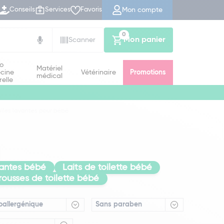
Mon compte
Conseils
Services
Favoris
0
Mon panier
Scanner
io
Matériel
cine
Vétérinaire
Promotions
médical
relle
iles lavantes pour bébé
yantes bébé
Laits de toilette bébé
rousses de toilette bébé
oallergénique
Sans paraben