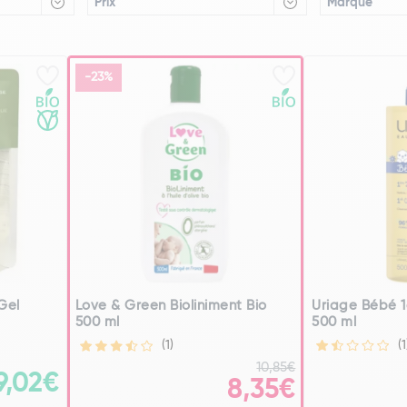
Prix
Marque
-23%
Gel
Love & Green Bioliniment Bio
Uriage Bébé 1
500 ml
500 ml
(1)
(1
10,85€
9,02€
8,35€