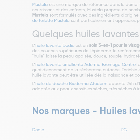
Mustela
est une marque de référence dans le domaine 
nourrissons et des enfants, Mustela propose de nom
Mustela
sont formulés avec des ingrédients d'origine 
de toilette Mustela
sont particulièrement appréciés pou
Quelques huiles lavante
L’
huile lavante Dodie
est un
soin 3-en-1 pour le visag
des couches supérieures de l'épiderme, le renforceme
"huile" laisse la peau apaisée, douce, souple, hydra
L’
huile lavante émolliente Aderma Exomega Control
e
quotidiennement de la sécheresse cutanée. Enrichie e
huile lavante peut être utilisée dès la naissance et con
L’
huile de douche Bioderma Atoderm
apporte 24h d’hy
adaptée aux peaux sensibles sèches, très sèches à irr
Nos marques - Huiles l
Dodie
EG