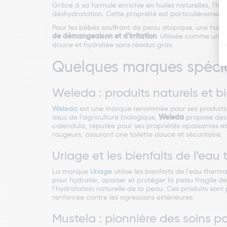
Grâce à sa formule enrichie en huiles naturelles, l'hu
déshydratation. Cette propriété est particulièrement
Pour les bébés souffrant de peau atopique, une huil
de démangeaison et d'irritation
. Utilisée comme un ge
douce et hydratée sans résidus gras.
Quelques marques spécia
Weleda : produits naturels et 
Weleda
est une marque renommée pour ses produits na
issus de l’agriculture biologique,
Weleda
propose des p
calendula, réputée pour ses propriétés apaisantes et 
rougeurs, assurant une toilette douce et sécuritaire.
Uriage et les bienfaits de l’eau
La marque
Uriage
utilise les bienfaits de l'eau ther
pour hydrater, apaiser et protéger la peau fragile de
l’hydratation naturelle de la peau. Ces produits son
renforcée contre les agressions extérieures.
Mustela : pionnière des soins p