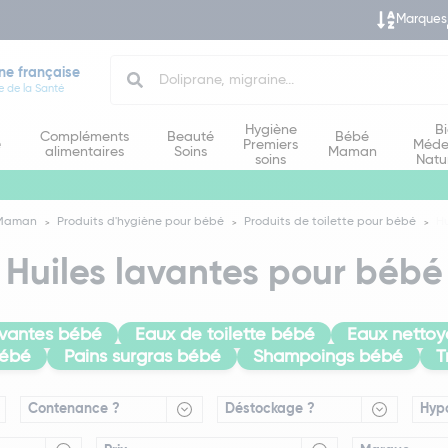
Marques
Search
ne française
e de la Santé
Hygiène
B
Compléments
Beauté
Bébé
e
Premiers
Méde
alimentaires
Soins
Maman
soins
Natu
 Maman
Produits d'hygiène pour bébé
Produits de toilette pour bébé
Hu
Huiles lavantes pour bébé
vantes bébé
Eaux de toilette bébé
Eaux netto
bébé
Pains surgras bébé
Shampoings bébé
T
Contenance ?
Déstockage ?
Hyp