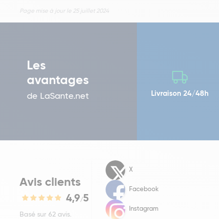
Page mise à jour le 25 juillet 2024
Les
avantages
Livraison 24/48h
de LaSante.net
X
Avis clients
Facebook
4,9
5
/
Instagram
Basé sur 62 avis.