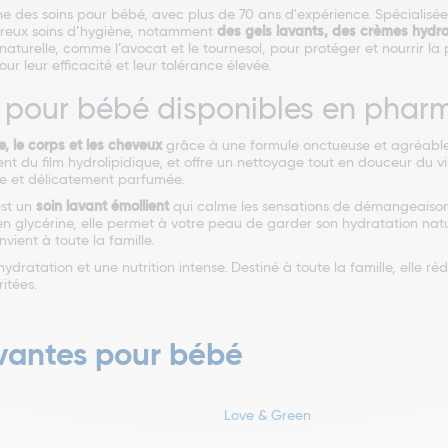
des soins pour bébé, avec plus de 70 ans d'expérience. Spécialisée 
breux soins d’hygiène, notamment
des gels lavants, des crèmes hydr
naturelle, comme l’avocat et le tournesol, pour protéger et nourrir l
r leur efficacité et leur tolérance élevée.
s pour bébé disponibles en phar
e, le corps et les cheveux
grâce à une formule onctueuse et agréable
nt du film hydrolipidique, et offre un nettoyage tout en douceur du 
tée et délicatement parfumée.
st un
soin lavant émollient
qui calme les sensations de démangeaison 
n glycérine, elle permet à votre peau de garder son hydratation natur
vient à toute la famille.
dratation et une nutrition intense. Destiné à toute la famille, elle rédu
itées.
avantes pour bébé
Love & Green