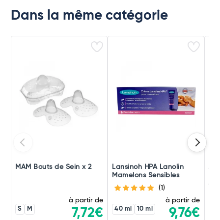
Dans la même catégorie
MAM Bouts de Sein x 2
Lansinoh HPA Lanolin
Al
Mamelons Sensibles
Lan
40 
(1)
à partir de
à partir de
S
M
40 ml
10 ml
7,72€
9,76€