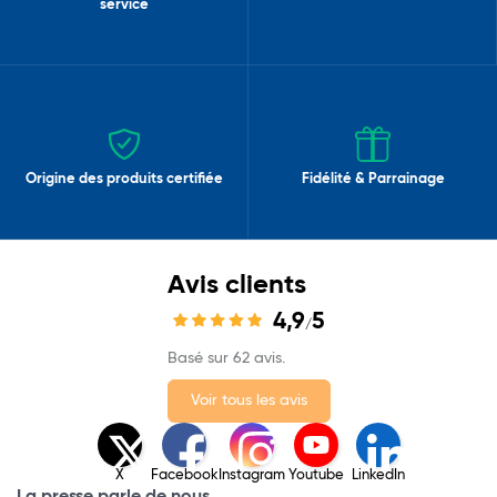
service
Origine des produits certifiée
Fidélité & Parrainage
Avis clients
4,9
5
/
Basé sur 62 avis.
Voir tous les avis
X
Facebook
Instagram
Youtube
LinkedIn
La presse parle de nous