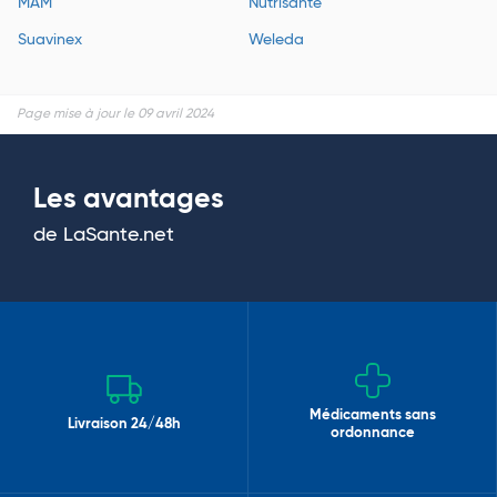
MAM
Nutrisanté
Suavinex
Weleda
Page mise à jour le 09 avril 2024
Les avantages
de LaSante.net
Médicaments sans
Livraison 24/48h
ordonnance