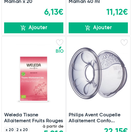
Maman x 20
Maman 40 ml
6,13€
11,12€
Ajouter
Ajouter
Weleda Tisane
Philips Avent Coupelle
Allaitement Fruits Rouges
Allaitement Confo...
à partir de
22,15€
x 20
2 x 20