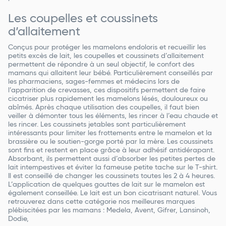
Les coupelles et coussinets
d’allaitement
Conçus pour protéger les mamelons endoloris et recueillir les
petits excès de lait, les coupelles et coussinets d’allaitement
permettent de répondre à un seul objectif, le confort des
mamans qui allaitent leur bébé. Particulièrement conseillés par
les pharmaciens, sages-femmes et médecins lors de
l’apparition de crevasses, ces dispositifs permettent de faire
cicatriser plus rapidement les mamelons lésés, douloureux ou
abîmés. Après chaque utilisation des coupelles, il faut bien
veiller à démonter tous les éléments, les rincer à l’eau chaude et
les rincer. Les coussinets jetables sont particulièrement
intéressants pour limiter les frottements entre le mamelon et la
brassière ou le soutien-gorge porté par la mère. Les coussinets
sont fins et restent en place grâce à leur adhésif antidérapant.
Absorbant, ils permettent aussi d’absorber les petites pertes de
lait intempestives et éviter la fameuse petite tache sur le T-shirt.
Il est conseillé de changer les coussinets toutes les 2 à 4 heures.
L’application de quelques gouttes de lait sur le mamelon est
également conseillée. Le lait est un bon cicatrisant naturel. Vous
retrouverez dans cette catégorie nos meilleures marques
plébiscitées par les mamans : Medela, Avent, Gifrer, Lansinoh,
Dodie,