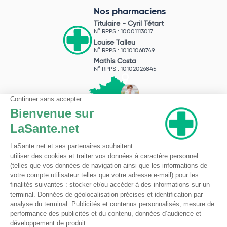
Nos pharmaciens
Titulaire -
Cyril Tétart
N° RPPS : 10001113017
Louise Talleu
N° RPPS : 10101068749
Mathis Costa
N° RPPS : 10102026845
Pharmacie du Bizet
Licence ARS : 590009874
Licence Ordinale : 126921
49 boulevard Bizet
59650 Villeneuve d'Ascq
Contactez-nous !