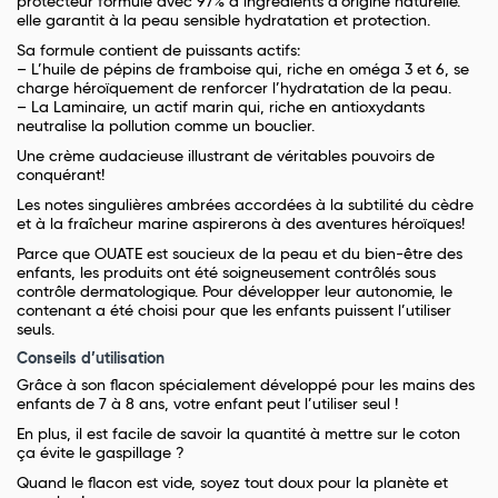
protecteur formulé avec 97% d’ingrédients d’origine naturelle.
elle garantit à la peau sensible hydratation et protection.
Sa formule contient de puissants actifs:
– L’huile de pépins de framboise qui, riche en oméga 3 et 6, se
charge héroïquement de renforcer l’hydratation de la peau.
– La Laminaire, un actif marin qui, riche en antioxydants
neutralise la pollution comme un bouclier.
Une crème audacieuse illustrant de véritables pouvoirs de
conquérant!
Les notes singulières ambrées accordées à la subtilité du cèdre
et à la fraîcheur marine aspirerons à des aventures héroïques!
Parce que OUATE est soucieux de la peau et du bien-être des
enfants, les produits ont été soigneusement contrôlés sous
contrôle dermatologique. Pour développer leur autonomie, le
contenant a été choisi pour que les enfants puissent l’utiliser
seuls.
Conseils d’utilisation
Grâce à son flacon spécialement
développé pour les mains des
enfants de 7 à 8 ans
, votre enfant peut l’utiliser seul !
En plus, il est facile de savoir la quantité à mettre sur le coton
ça évite le gaspillage ?
Quand le flacon est vide, soyez tout doux pour la planète et