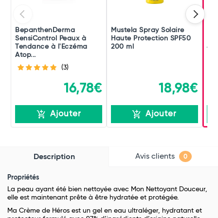
BepanthenDerma
Mustela Spray Solaire
Mus
SensiControl Peaux à
Haute Protection SPF50
Hau
Tendance à l'Eczéma
200 ml
40 
Atop...
(3)
16,78€
18,98€
Ajouter
Ajouter
Avis clients
Description
0
Propriétés
La peau ayant été bien nettoyée avec Mon Nettoyant Douceur,
elle est maintenant prête à être hydratée et protégée.
Ma Crème de Héros est un gel en eau ultraléger, hydratant et