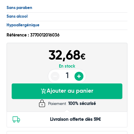
Sans paraben
Sans alcool
Total
Hypoallergénique
Commander
Référence : 3770012016036
32,68
€
En stock
Ajouter au panier
Paiement
100% sécurisé
Livraison offerte dès 59€