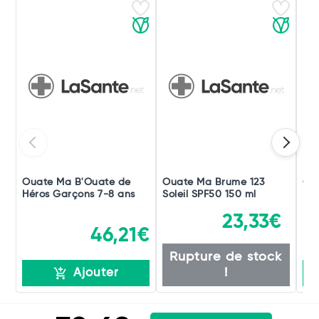
Ouate Ma B'Ouate de
Ouate Ma Brume 123
Oua
Héros Garçons 7-8 ans
Soleil SPF50 150 ml
Lav
23,33€
46,21€
Rupture de stock
!
Ajouter