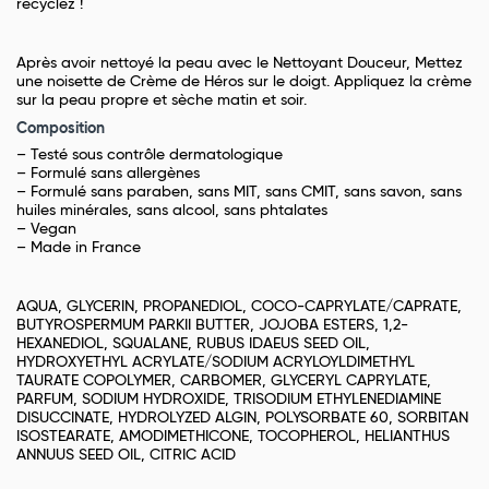
recyclez !
Après avoir nettoyé la peau avec le Nettoyant Douceur, Mettez
une noisette de Crème de Héros sur le doigt. Appliquez la crème
sur la peau propre et sèche matin et soir.
Composition
– Testé sous contrôle dermatologique
– Formulé sans allergènes
– Formulé sans paraben, sans MIT, sans CMIT, sans savon, sans
huiles minérales, sans alcool, sans phtalates
– Vegan
– Made in France
AQUA, GLYCERIN, PROPANEDIOL, COCO-CAPRYLATE/CAPRATE,
BUTYROSPERMUM PARKII BUTTER, JOJOBA ESTERS, 1,2-
HEXANEDIOL, SQUALANE, RUBUS IDAEUS SEED OIL,
HYDROXYETHYL ACRYLATE/SODIUM ACRYLOYLDIMETHYL
TAURATE COPOLYMER, CARBOMER, GLYCERYL CAPRYLATE,
PARFUM, SODIUM HYDROXIDE, TRISODIUM ETHYLENEDIAMINE
DISUCCINATE, HYDROLYZED ALGIN, POLYSORBATE 60, SORBITAN
ISOSTEARATE, AMODIMETHICONE, TOCOPHEROL, HELIANTHUS
ANNUUS SEED OIL, CITRIC ACID