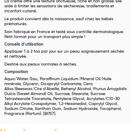
La crème offre une texture onctueuse, riche et non grasse. Elle
aide à limiter les sensations de sécheresse, tiraillements et
inconfort cutané.
Le produit convient dès la naissance, sauf chez les bébés
prématurés.
Soin fabriqué en France et testé sous contrôle dermatologique.
Petit format pour un transport plus simple !
Conseils d’utilisation
Appliquer 1 à 2 fois par jour sur un peau soigneusement séchée
et nettoyée.
Destiné aux peaux normales à sèches.
Composition
Aqua/Water/Eau, Paraffinum Liquidum/Mineral Oil/Huile
minérale, Glycerin, Dicaprylyl Carbonate, Cera
Alba/Beeswax/Cire d'Abeille, Behenyl Alcohol, Prunus Amygdalis
Dulcis (Sweet Almond) Oil, Sucrose, Stearate, Sucrose
Tetrastearate Triacetate, Pentylene Glycol, Acrylates/C10-30
Alkyl Acrylate Crosspolymer, 1,2-Hexanediol, Caprylyl Glycol,
Sodium Citrate, Xanthan Gum, Sodium Hydroxide, Tocopherol,
Fragrance (Parfum). [BI757].