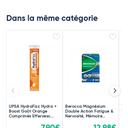
Dans la même catégorie
UPSA HydraFizz Hydra +
Berocca Magnésium
Vit
Boost Goût Orange
Double Action Fatigue &
10
Comprimés Effervesc...
Nervosité, Mémoire...
Cr
7,90€
12,98€
2 