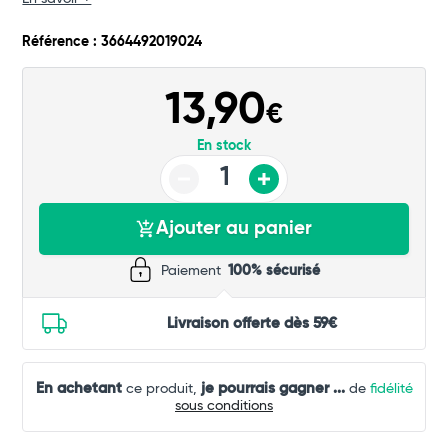
Total
Référence : 3664492019024
Commander
13,90
€
En stock
Ajouter au panier
Paiement
100% sécurisé
Livraison offerte dès 59€
En achetant
je pourrais gagner
...
ce produit,
de
fidélité
sous conditions