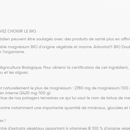
EZ CHOISIR LE BIO.
en peuvent être soulagés avec des produits de santé plus en affinit
uble magnésium BIO d’origine végétale et marine. Arkovital® BIO Dou
r l’organisme.
griculture Biologique. Pour obtenir la certification de cet ingrédient, 
u et les algues.
ant naturellement le plus de magnésium : 2780 mg de magnésium/100 g 
 en interne (2420 mg/100 g).
e de nos potagers terrestres ce qui lui vaut le nom de laitue de mer.
r montre notamment une importante quantité de minéraux, glucides et 
s !
ré d’extraits végétaux apportant 4 vitamines B 100 % d’origine végé