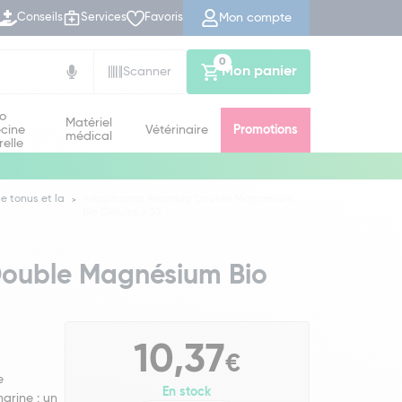
Mon compte
Conseils
Services
Favoris
0
Mon panier
Scanner
io
Matériel
cine
Vétérinaire
Promotions
médical
relle
le tonus et la
Arkopharma Arkomag Double Magnésium
Bio Gélules x 30
ouble Magnésium Bio
10,37
€
e
En stock
arine : un