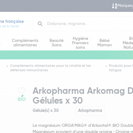
Marques
Search
ne française
e de la Santé
Hygiène
B
Compléments
Beauté
Bébé
e
Premiers
Méde
alimentaires
Soins
Maman
soins
Natu
Compléments alimentaires pour la vitalité et les
Produits pour 
défenses immunitaires
fatigue
Arkopharma Arkomag D
Gélules x 30
Gélule(s) x 30
Arkopharma
Le magnésium ORGA’MAG® d’Arkovital® BIO Doubl
Magnésium provient d'une double origine : Origine m