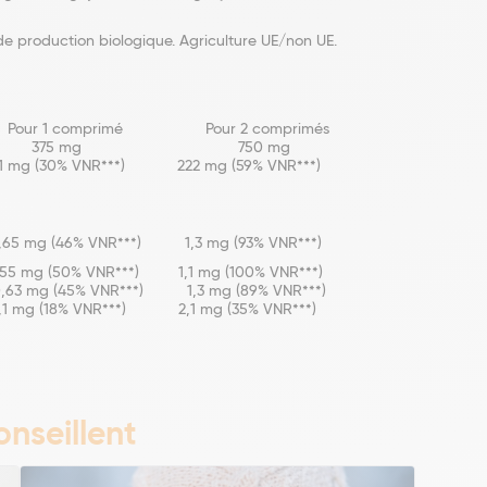
de production biologique. Agriculture UE/non UE.
our 2 comprimés
de mer BIO 375 mg 750 mg
R***) 222 mg (59% VNR***)
R***) 1,3 mg (93% VNR***)
***) 1,1 mg (100% VNR***)
R***) 1,3 mg (89% VNR***)
***) 2,1 mg (35% VNR***)
nseillent