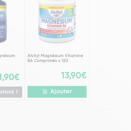
gnésium
Alvityl Magnésium Vitamine
B6 Comprimés x 120
13,90€
1,90€
Ajouter
stock !