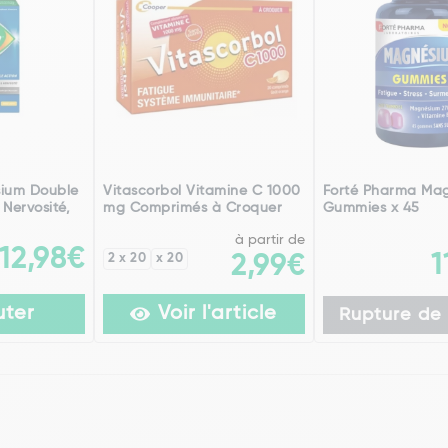
ium Double
Vitascorbol Vitamine C 1000
Forté Pharma Ma
 Nervosité,
mg Comprimés à Croquer
Gummies x 45
à partir de
12,98€
1
2 x 20
x 20
2,99€
uter
Voir l'article
Rupture de 