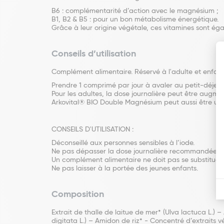
B6 : complémentarité d’action avec le magnésium ;
B1, B2 & B5 : pour un bon métabolisme énergétique.
Grâce à leur origine végétale, ces vitamines sont ég
Conseils d’utilisation
Complément alimentaire. Réservé à l'adulte et enfant 
Prendre 1 comprimé par jour à avaler au petit-déjeu
Pour les adultes, la dose journalière peut être augment
Arkovital® BIO Double Magnésium peut aussi être util
CONSEILS D'UTILISATION :
Déconseillé aux personnes sensibles à l’iode.
Ne pas dépasser la dose journalière recommandée.
Un complément alimentaire ne doit pas se substituer 
Ne pas laisser à la portée des jeunes enfants.
Composition
Extrait de thalle de laitue de mer* (Ulva lactuca L
digitata L.) – Amidon de riz* - Concentré d’extraits v