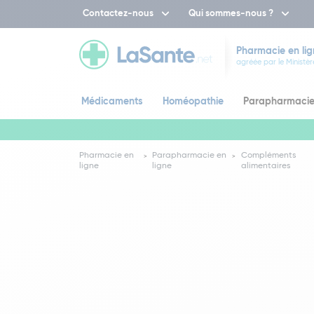
Contactez-nous
Qui sommes-nous ?
Pharmacie en lig
agréée par le Ministèr
Médicaments
Homéopathie
Parapharmaci
Pharmacie en
Parapharmacie en
Compléments
ligne
ligne
alimentaires