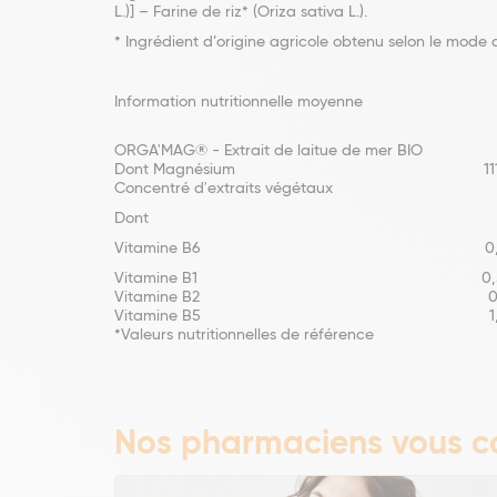
L.)] – Farine de riz* (Oriza sativa L.).
* Ingrédient d’origine agricole obtenu selon le mode 
Information nutritionnelle moyenne
Pour 1 comprimé P
ORGA'MAG® - Extrait de laitue 
Dont Magnésium 111 mg (30% VN
Concentré d'extraits végétaux
Dont
Vitamine B6 0,65 mg (46% VN
Vitamine B1 0,55 mg (50% VNR
Vitamine B2 0,63 mg (45% VN
Vitamine B5 1,1 mg (18% VNR
*Valeurs nutritionnelles de référence
Nos pharmaciens vous co