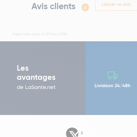
Avis clients
Laisser un avis
0
Page mise à jour le 07 aout 2026
Les
avantages
Livraison 24/48h
de LaSante.net
X