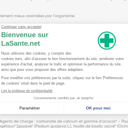
alement mieux assimilées par l’organisme.
à partir de 6 ans.
ner avec un grand verre d’eau.
ée à 2 comprimés (1 le matin et 1 le soir) en cas de fatigue, de nervos
isé chez la femme enceinte et allaitante.
à une alimentation variée et équilibrée et à un mode de vie sain.
.) – Agents de charge : carbonate de calcium et gomme d’acacia* - P
égétaux* [goyave* (Psidium guajava L.), feuille de basilic sacré* (Oci