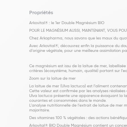
Propriétés
Arkovital® : le 1er Double Magnésium BIO
POUR LE MAGNÉSIUM AUSSI, MAINTENANT, VOUS POUV
Chez Arkopharma, nous savons que les maux du quotidi
Avec Arkovital®, découvrez enfin la puissance du do
d’origine végétale, pour une meilleure assimilation pa
Ce magnésium est issu de la laitue de mer, labellisée A
critères (écosystème, humain, qualité) portant sur l’ea
Zoom sur la laitue de mer
La laitue de mer (Ulva lactuca) est l’aliment conten
Cette valeur est confirmée par les analyses réalisées
Ulva lactuca présente une apparence évoquant la laitu
courantes et consommées dans le monde.
L’analyse nutritionnelle de l’extrait de laitue de me
majoritaire.
Des vitamines 100 % végétales : des actions bénéfique
Arkovital® BIO Double Magnésium contient un concent