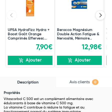
UPSA HydraFizz Hydra +
Berocca Magnésium
Vit
Boost Goût Orange
Double Action Fatigue &
10
Comprimés Effervesc...
Nervosité, Mémoire...
Cr
7,90€
12,98€
2 
Ajouter
Ajouter
Avis clients
Description
0
Propriétés
Vitascorbol C 500 est un complément alimentaire avec
édulcorants à base de vitamine C 500 mg.
La vitamine C contribue à réduire la fatigue et au
fonctionnement normal du système immunitaire.