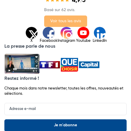
4,9
5
/
Basé sur 62 avis.
Voir tous les avis
X
Facebook
Instagram
Youtube
LinkedIn
La presse parle de nous
Restez informé !
Chaque mois dans notre newsletter, toutes les offres, nouveautés et
sélections.
Input
Newsletter