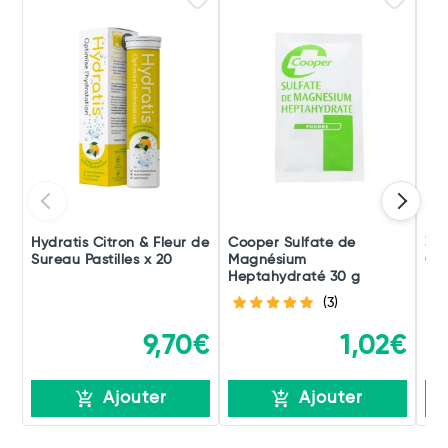
Hydratis Citron & Fleur de
Cooper Sulfate de
3C
Sureau Pastilles x 20
Magnésium
Cr
Heptahydraté 30 g
(3)
9,70€
1,02€
Ajouter
Ajouter