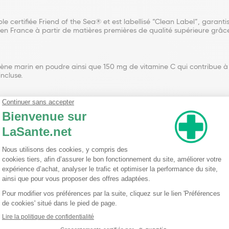
 certifiée Friend of the Sea® et est labellisé “Clean Label”, garantiss
it en France à partir de matières premières de qualité supérieure gr
ène marin en poudre ainsi que 150 mg de vitamine C qui contribue à
incluse.
l de la boisson de votre choix (eau, thé, café, jus). Bien mélanger ju
ournée.
tte cure pendant 3 mois.
ans (collagène marin issu de poisson). Les résultats peuvent varier 
ilibrée et à un mode de vie sain. Ne pas dépasser la dose journalièr
ri de la chaleur et de la lumière.