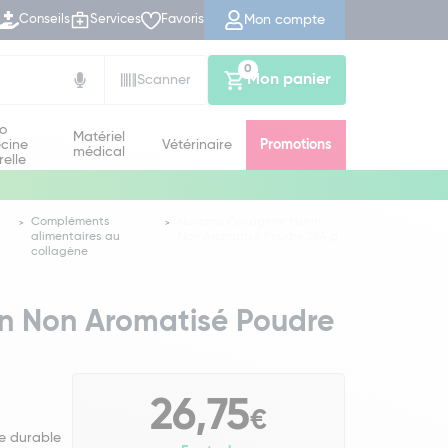
Mon compte
Conseils
Services
Favoris
0
Mon panier
Scanner
io
Matériel
cine
Vétérinaire
Promotions
médical
relle
Compléments
Novoma Collagène Marin
alimentaires au
Non Aromatisé Poudre 284 g
collagène
n Non Aromatisé Poudre
26,75
€
he durable