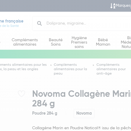
Marques
Search
ne française
e de la Santé
Hygiène
B
Compléments
Beauté
Bébé
e
Premiers
Méde
alimentaires
Soins
Maman
soins
Natu
ments alimentaires pour les
Compléments
Compléments
, la peau et les ongles
alimentaires pour la
alimentaires pour
peau
anti-âge
Novoma Collagène Mari
284 g
Poudre 284 g
Novoma
Collagène Marin en Poudre Naticol® issu de la pêc