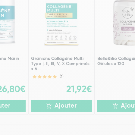
ène Marin
Granions Collagène Multi
Belle&Bio Collagè
Type I, II, III, V, X Comprimés
Gélules x 120
x 6...
(1)
26,80€
21,92€
uter
Ajouter
Ajou