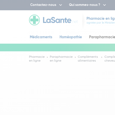
Contactez-nous
Qui sommes-nous ?
Pharmacie en lig
agréée par le Ministèr
Médicaments
Homéopathie
Parapharmaci
Pharmacie
Parapharmacie
Compléments
Complé
en ligne
en ligne
alimentaires
cheveux