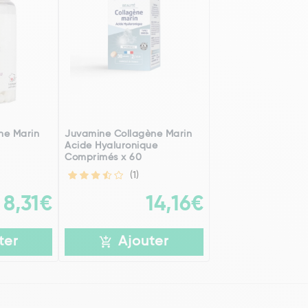
ne Marin
Juvamine Collagène Marin
Acide Hyaluronique
Comprimés x 60
(1)
8,31€
14,16€
ter
Ajouter