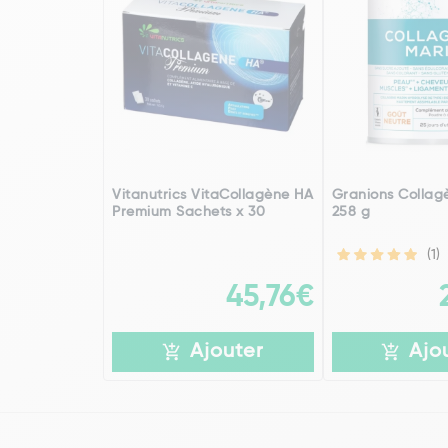
Vitanutrics VitaCollagène HA
Granions Collag
Premium Sachets x 30
258 g
(1)
45,76€
Ajouter
Ajo