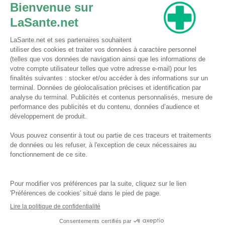
Pharmacie du Bizet
Licence ARS : 590009874
Licence Ordinale : 126921
49 boulevard Bizet
59650 Villeneuve d'Ascq
Contactez-nous !
Pharmacie en ligne autorisée à vendre des médicaments depuis le 17 avril 2013
Tous droits réservés
Conditions Générales de Vente
Mentions légales
Qui sommes-nous
Rappel de lots