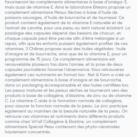
favoriseront les compléments alimentaires à base d’oméga-3,
mais aussi de vitamine E. Ainsi le laboratoire Elteans propose un
complément alimentaire Peaux Sèches à base d’huile de
poissons sauvages, d’huile de bourrache et de tournesol. Ce
produit contient également de la vitamine E naturelle et de
l’extrait de carotte, pour une peau au teint naturel éclatant. La
posologie des capsules dépend des besoins de chacun, et
chaque capsule peut être percée afin d’être mélangée à un
repas, afin que les enfants puissent également profiter de ces
vitamines. 3 Chênes propose aussi des huiles végétales : huile
d’onagre et de bourrache, ainsi que de la vitamine E, pour un
programme de 75 jours. Ce complément alimentaire est
renouvelable plusieurs fois dans l’année, et la prise de deux
capsules journalières favorise l’observance. Vous retrouverez
également ces nutriments en format bio : Nat & Form a créé un
complément alimentaire à base d’onagre et de bourrache,
dans un packaging écoresponsable et des huiles certifiées bio.
Les peaux matures et les peaux sèches se tourneront vers des
produits à base de collagène, d’élastine, de zinc ou de vitamine
C. La vitamine C aide à la formation normale de collagène,
pour assurer la fonction normale de la peau. Le zinc participe
également au maintien de la beauté naturelle de la peau. On
retrouve ces vitamines et nutriments dans différents produits
comme chez Vit’all Collagène & Elastine, un complément
alimentaire Spécial Peau contenant des phyto-céramides
hautement concentrés.