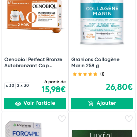
Oenobiol Perfect Bronze
Granions Collagène
Autobronzant Cap...
Marin 258 g
(1)
à partir de
26,80€
x 30
2 x 30
15,98€
Voir l'article
Ajouter