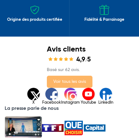
Origine des produits certifiée
Fidélité & Parrainage
Avis clients
4,9
5
/
Basé sur 62 avis.
Voir tous les avis
X
Facebook
Instagram
Youtube
LinkedIn
La presse parle de nous