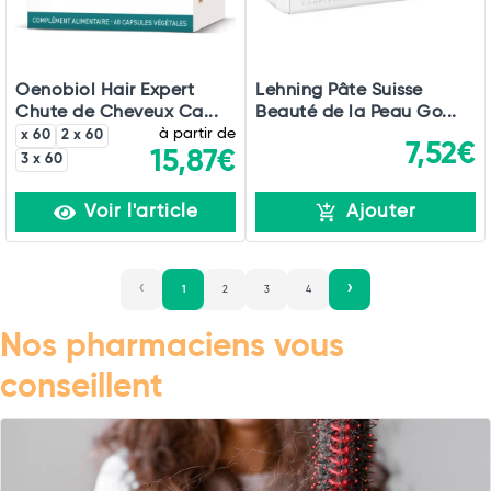
Oenobiol Hair Expert
Lehning Pâte Suisse
Chute de Cheveux Ca...
Beauté de la Peau Go...
à partir de
x 60
2 x 60
7,52€
15,87€
3 x 60
Voir l'article
Ajouter
1
2
3
4
Nos pharmaciens vous
conseillent