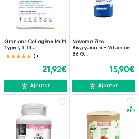
Granions Collagène Multi
Novoma Zinc
Type I, II, III...
Bisglycinate + Vitamine
B6 G...
(1)
21,92€
15,90€
Ajouter
Ajouter