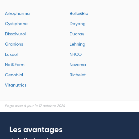
Arkopharma
Belle&Bio
Cystiphane
Dayang
Dissolvurol
Ducray
Granions
Lehning
Luxéol
NHCO
Nat&Form
Novoma
Oenobiol
Richelet
Vitanutrics
Page mise à jour le 17 octobre 2024
Les avantages