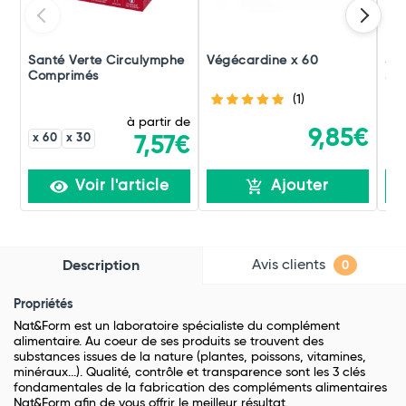
Santé Verte Circulymphe
Végécardine x 60
San
Comprimés
Jou
(1)
à partir de
9,85€
x 60
x 30
7,57€
Voir l'article
Ajouter
Avis clients
Description
0
Propriétés
Nat&Form est un laboratoire spécialiste du complément
alimentaire. Au coeur de ses produits se trouvent des
substances issues de la nature (plantes, poissons, vitamines,
minéraux...). Qualité, contrôle et transparence sont les 3 clés
fondamentales de la fabrication des compléments alimentaires
Nat&Form afin de vous offrir le meilleur résultat.