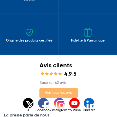
Origine des produits certifiée
Fidélité & Parrainage
Avis clients
4,9
5
/
Basé sur 62 avis.
Voir tous les avis
X
Facebook
Instagram
Youtube
LinkedIn
La presse parle de nous