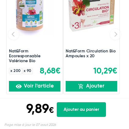
Nat&Form
Nat&Form Circulation Bio
Ecoresponsable
Ampoules x 20
Valériane Bio
8,68€
10,29€
x 200
x 90
Voir l'article
Ajouter
9,89
€
Ajouter au panier
Page mise à jour le 07 aout 2026