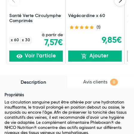
Santé Verte Circulymphe
Végécardine x 60
San
Comprimés
Jou
(1)
à partir de
9,85€
x 60
x 30
7,57€
Voir l'article
Ajouter
Avis clients
Description
0
Propriétés
La circulation sanguine peut être altérée par une hydratation
insuffisante, le travail prolongé en position debout ou assise, le
surpoids ou encore l’âge. Afin de préserver la tonicité des tissus
constitutifs des veines, il est recommandé d’avoir une hygiène
de vie adaptée. Le complément alimentaire Phleboxan® de
NHCO Nutrition® concentre des actifs agissant sur différents
niveaux des tissus veineux ou lymphatiques.