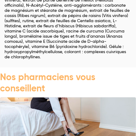
vinifera), extrait de partie aérienne de mélilot (Melilotus
officinalis), N-Acétyl-Cystéine, anti-agglomérants : carbonate
de magnésium et stéarate de magnésium, extrait de feuilles de
cassis (Ribes nigrum), extrait de pépins de raisins (Vitis vinifera)
(sulfites), rutine, extrait de feuilles de Centella asiatica, L-
Histidine, extrait de fleurs d’hibiscus (Hibiscus sabdariffa),
vitamine C (acide ascorbique), racine de curcuma (Curcuma
longa), bromélaïne issue de tiges et fruits d’ananas (Ananas
comosus), vitamine E (Succinate acide de D-alpha-
tocophéryle), vitamine B6 (pyridoxine hydrochloride). Gélule :
hydroxypropylméthylcellulose, colorant : complexes cuivriques
de chlorophyllines.
Nos pharmaciens vous
conseillent