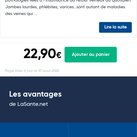
pathologies liées à l’insuffisance du retour veineux au quotidien.
Jambes lourdes, phlébites, varices…sont autant de maladies
des veines qui ...
Lire la suite
22,90
€
Ajouter au panier
Page mise à jour le 10 aout 2026
Les avantages
de LaSante.net