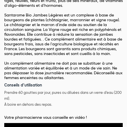
tiges, feuilles, fleurs et fruits), plus de sels minéraux, de vitamines
d'oligo-éléments et d'hormones.
Santarome Bio Jambes Légères est un complexe à base de
bourgeons de plantes (châtaignier, marronnier et vigne rouge).
Le châtaignier et le marron d'inde aide au soutien de la
circulation sanguine. La Vigne rouge est riche en polyphénols et
flavonoïdes. Elle contribue à réduire la sensation de jambes
lourdes et fatiguées. . Ce complément alimentaire est à base de
bourgeons frais, issus de l'agriculture biologique et récoltés en
France. Les bourgeons sont garantis sans produits chimiques,
sans pesticides, sans insecticides et sont cueillis à la main.
Un complément alimentaire ne doit pas se substituer à une
alimentation variée et équilibrée et à un mode de vie sain. Ne
pas dépasser la dose journalière recommandée. Déconseillé aux
femmes enceintes ou allaitantes.
Conseils d’utilisation
Prendre 60 gouttes par jour, pures ou diluées dans un verre d’eau (200
ml).
À boire en dehors des repas.
Votre pharmacienne vous conseille en vidéo !