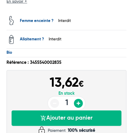
En savoir +
Total
Femme enceinte ?
Interdit
Commander
Allaitement ?
Interdit
Bio
Référence : 3455540002835
13,62
€
En stock
Ajouter au panier
Paiement
100% sécurisé