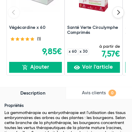
Végécardine x 60
Santé Verte Circulymphe
San
Comprimés
Jou
(1)
à partir de
9,85€
x 60
x 30
7,57€
Ajouter
Voir l'article
Avis clients
Description
0
Propriétés
La gemmothérapie ou embryothérapie est l'utilisation des tissus
embryonnaires des arbres ou des plantes : les bourgeons. Selon
cette branche de la phytothérapie, les bourgeons concentrent
toutes les vertus thérapeutiques de la plante mature (racines,