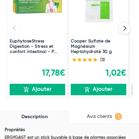
EuphytoseStress
Cooper Sulfate de
UPS
Digestion - Stress et
Magnésium
de 
confort intestinal - P...
Heptahydraté 30 g
Cal
(3)
17,78€
1,02€
Ajouter
Ajouter
Avis clients
Description
1
Propriétés
ERGYGAST est un stick buvable à base de plantes associées