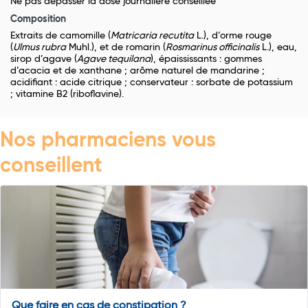
Ne pas dépasser la dose journalière conseillée
Composition
Extraits de camomille (
Matricaria recutita
L.), d’orme rouge
(
Ulmus rubra
Muhl.), et de romarin (
Rosmarinus officinalis
L.), eau,
sirop d’agave (
Agave tequilana
), épaississants : gommes
d’acacia et de xanthane ; arôme naturel de mandarine ;
acidifiant : acide citrique ; conservateur : sorbate de potassium
; vitamine B2 (riboflavine).
Nos pharmaciens vous
conseillent
Que faire en cas de constipation ?