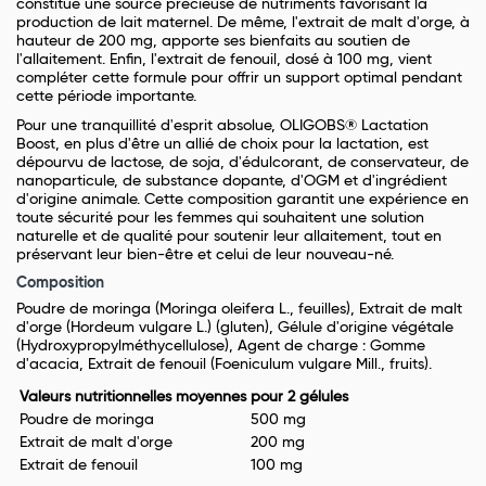
constitue une source précieuse de nutriments favorisant la
production de lait maternel. De même, l'extrait de malt d'orge, à
hauteur de 200 mg, apporte ses bienfaits au soutien de
l'allaitement. Enfin, l'extrait de fenouil, dosé à 100 mg, vient
compléter cette formule pour offrir un support optimal pendant
cette période importante.
Pour une tranquillité d'esprit absolue, OLIGOBS® Lactation
Boost, en plus d'être un allié de choix pour la lactation, est
dépourvu de lactose, de soja, d'édulcorant, de conservateur, de
nanoparticule, de substance dopante, d'OGM et d'ingrédient
d'origine animale. Cette composition garantit une expérience en
toute sécurité pour les femmes qui souhaitent une solution
naturelle et de qualité pour soutenir leur allaitement, tout en
préservant leur bien-être et celui de leur nouveau-né.
Composition
Poudre de moringa (Moringa oleifera L., feuilles), Extrait de malt
d'orge (Hordeum vulgare L.) (gluten), Gélule d'origine végétale
(Hydroxypropylméthycellulose), Agent de charge : Gomme
d'acacia, Extrait de fenouil (Foeniculum vulgare Mill., fruits).
Valeurs nutritionnelles moyennes
pour 2 gélules
Poudre de moringa
500 mg
Extrait de malt d'orge
200 mg
Extrait de fenouil
100 mg