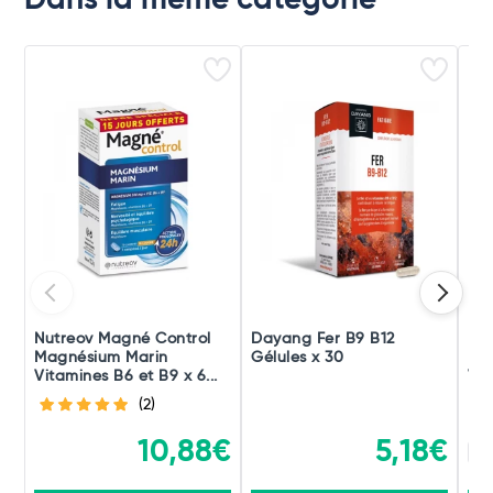
Dans la même catégorie
Nutreov Magné Control
Dayang Fer B9 B12
Nut
Magnésium Marin
Gélules x 30
Ma
Vitamines B6 et B9 x 6...
Vit
(2)
10,88€
5,18€
x 