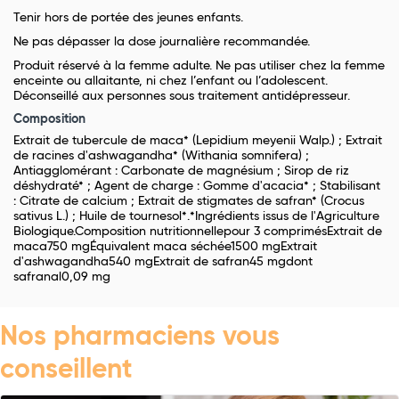
Tenir hors de portée des jeunes enfants.
Ne pas dépasser la dose journalière recommandée.
Produit réservé à la femme adulte. Ne pas utiliser chez la femme
enceinte ou allaitante, ni chez l’enfant ou l’adolescent.
Déconseillé aux personnes sous traitement antidépresseur.
Composition
Extrait de tubercule de maca* (Lepidium meyenii Walp.) ; Extrait
de racines d'ashwagandha* (Withania somnifera) ;
Antiagglomérant : Carbonate de magnésium ; Sirop de riz
déshydraté* ; Agent de charge : Gomme d'acacia* ; Stabilisant
: Citrate de calcium ; Extrait de stigmates de safran* (Crocus
sativus L.) ; Huile de tournesol*.*Ingrédients issus de l'Agriculture
Biologique.Composition nutritionnellepour 3 comprimésExtrait de
maca750 mgÉquivalent maca séchée1500 mgExtrait
d'ashwagandha540 mgExtrait de safran45 mgdont
safranal0,09 mg
Nos pharmaciens vous
conseillent