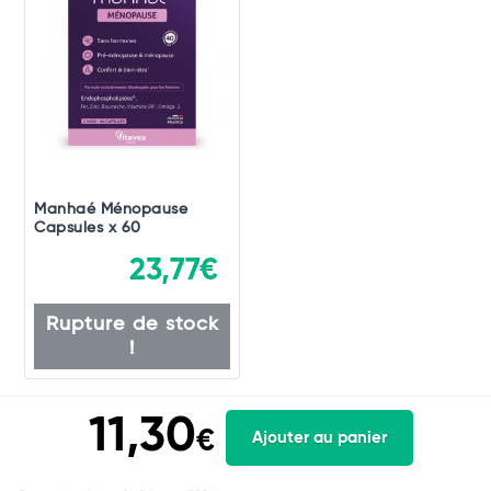
Manhaé Ménopause
Capsules x 60
23,77€
Rupture de stock
!
11,30
€
Ajouter au panier