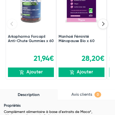
Arkopharma Forcapil
Manhaé Féminité
Sér
Anti-Chute Gummies x 60
Ménopause Bio x 60
21,94€
28,20€
x 
Ajouter
Ajouter
Avis clients
Description
0
Propriétés
Complément alimentaire à base d’extraits de Maca*,