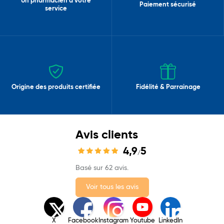
Un pharmacien à votre
Paiement sécurisé
service
Origine des produits certifiée
Fidélité & Parrainage
Avis clients
4,9
5
/
Basé sur 62 avis.
Voir tous les avis
X
Facebook
Instagram
Youtube
LinkedIn