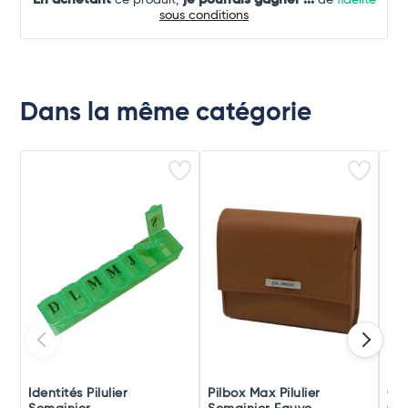
ce produit,
de
fidélité
sous conditions
Dans la même catégorie
Identités Pilulier
Pilbox Max Pilulier
Coo