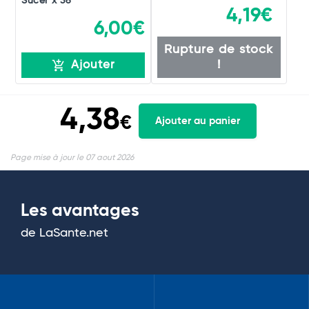
Sucer x 36
4,19€
6,00€
Rupture de stock
!
Ajouter
4,38
€
Ajouter au panier
Page mise à jour le 07 aout 2026
Les avantages
de LaSante.net