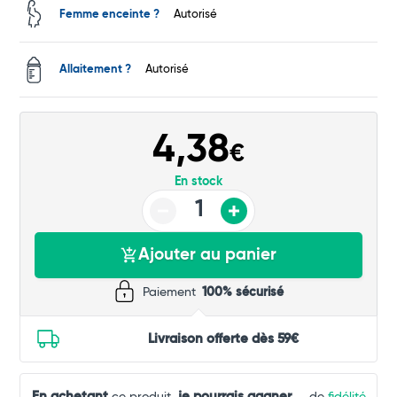
Total
Femme enceinte ?
Autorisé
Commander
Allaitement ?
Autorisé
4,38
€
En stock
Ajouter au panier
Paiement
100% sécurisé
Livraison offerte dès 59€
En achetant
je pourrais gagner
...