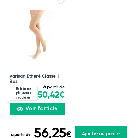
Varisan Etheré Classe 1
Bas
à partir de
Existe en
50,42€
plusieurs
modèles
Voir l'article
56,25
€
Ajouter au panier
à partir de