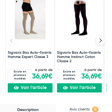
Sigvaris Bas Auto-fixants
Sigvaris Bas Auto-fixants
Sig
Homme Expert Classe 3
Homme Instinct Coton
Au
Classe 2
Ref
à partir de
à partir de
Existe en
Existe en
36,69€
36,69€
plusieurs
plusieurs
modèles
modèles
Voir l'article
Voir l'article
Avis clients
Description
0