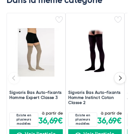
Dans la même catégorie
Sigvaris Bas Auto-fixants
Sigvaris Bas Auto-fixants
Sig
Homme Expert Classe 3
Homme Instinct Coton
Au
Classe 2
Ref
à partir de
à partir de
Existe en
Existe en
36,69€
36,69€
plusieurs
plusieurs
modèles
modèles