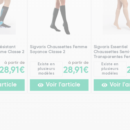
ésistant
Sigvaris Chaussettes Femme
Sigvaris Essentiel
me Classe 2
Soyance Classe 2
Chaussettes Semi
Transparentes Fem
à partir de
à partir de
Existe en
Existe en
28,91€
28,91€
plusieurs
plusieurs
modèles
modèles
article
Voir l'article
Voir l'a