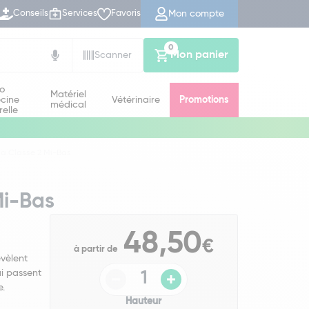
Mon compte
Conseils
Services
Favoris
0
Mon panier
Scanner
io
Matériel
cine
Vétérinaire
Promotions
médical
relle
sa Classe 2 Mi-Bas
Mi-Bas
48,50
€
à partir de
évèlent
ui passent
mme.
Hauteur