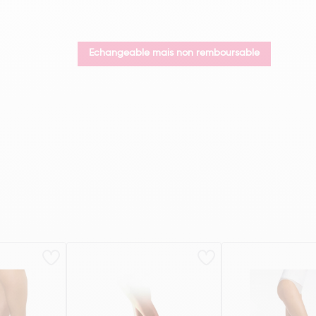
Echangeable mais non remboursable