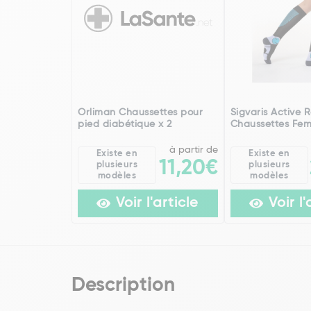
Orliman Chaussettes pour
Sigvaris Active R
pied diabétique x 2
Chaussettes Fem
à partir de
Existe en
Existe en
11,20€
plusieurs
plusieurs
modèles
modèles
Voir l'article
Voir l'
Description