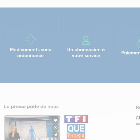
Médicaments sans
Un pharmacien à
Paiemen
ordonnance
votre service
La presse parle de nous
R
Ch
sé
In
Ne