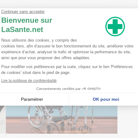
s bas de compression.
nseillent