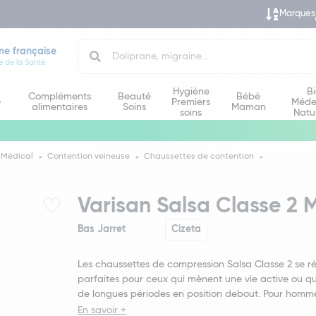
Marques
Search
ne française
e de la Santé
Hygiène
B
Compléments
Beauté
Bébé
e
Premiers
Méde
alimentaires
Soins
Maman
soins
Natu
 Médical
Contention veineuse
Chaussettes de contention
Varisan Sal
Varisan Salsa Classe 2 
Bas Jarret
Cizeta
Les chaussettes de compression Salsa Classe 2 se r
parfaites pour ceux qui mènent une vie active ou q
de longues périodes en position debout. Pour ho
En savoir +