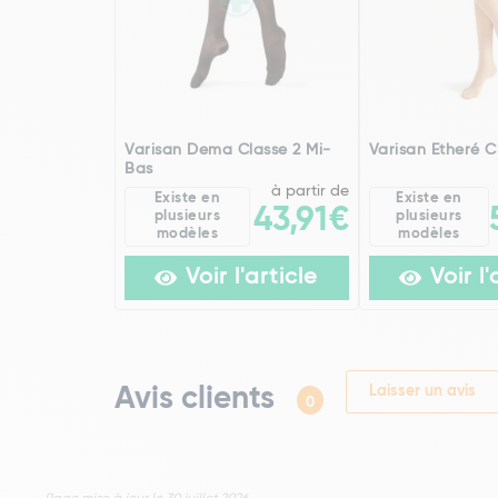
Varisan Dema Classe 2 Mi-
Varisan Etheré C
Bas
à partir de
Existe en
Existe en
43,91€
plusieurs
plusieurs
modèles
modèles
Voir l'article
Voir l'
Avis clients
Laisser un avis
0