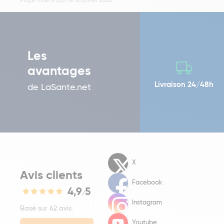
Page mise à jour le 30 juillet 2026
Les
avantages
Livraison 24/48h
de LaSante.net
X
Avis clients
Facebook
4,9
5
/
Instagram
Basé sur 62 avis.
Youtube