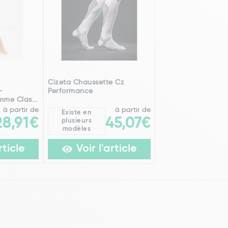
Cizeta Chaussette Cz
-
Performance
me Clas...
à partir de
à partir de
Existe en
28,91€
45,07€
plusieurs
modèles
rticle
Voir l'article