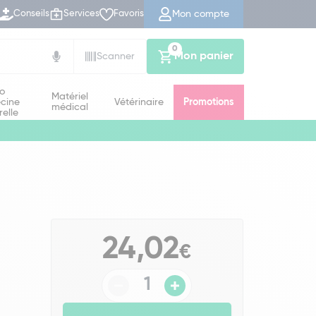
Mon compte
Conseils
Services
Favoris
0
Mon panier
Scanner
io
Matériel
cine
Vétérinaire
Promotions
médical
relle
24,02
€