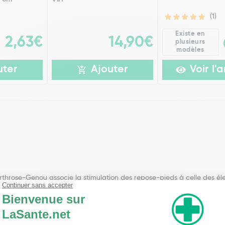
(1)
Existe en
2,63€
14,90€
plusieurs
modèles
uter
Ajouter
Voir l'a
rthrose-Genou associe la stimulation des repose-pieds à celle des éle
urs chroniques arthritiques, articulaires, musculaires et névralgiques
ie rechargeable : 210 min d autonomie. Livré avec : 1 télécommande ave