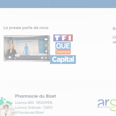
La presse parle de nous
R
Ch
sé
In
Ne
Pharmacie du Bizet
Licence ARS : 590009874
Licence Ordinale : 126921
49 boulevard Bizet