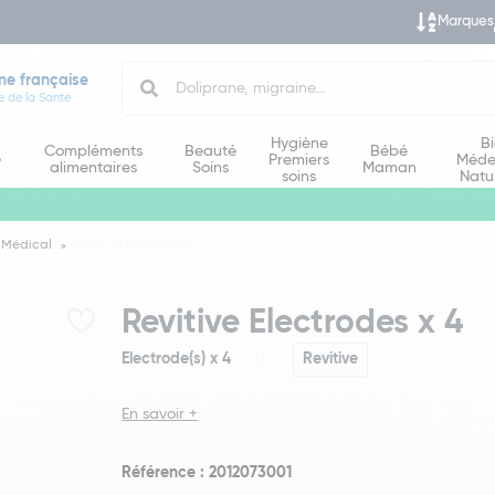
Marques
Search
ne française
e de la Santé
Hygiène
B
Compléments
Beauté
Bébé
e
Premiers
Méde
alimentaires
Soins
Maman
soins
Natu
 Médical
Revitive Electrodes x 4
Revitive Electrodes x 4
Electrode(s) x 4
Revitive
En savoir +
Référence : 2012073001