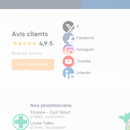
X
Avis clients
Facebook
4,9
5
/
Instagram
Basé sur 62 avis.
Youtube
Voir tous les avis
LinkedIn
Nos pharmaciens
Titulaire -
Cyril Tétart
N° RPPS : 10001113017
Louise Talleu
N° RPPS : 10101068749