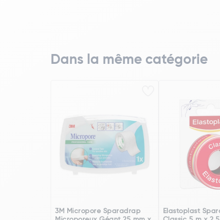
Dans la même catégorie
3M Micropore Sparadrap
Elastoplast Spa
Microporeux Géant 25 mm x
Classic 5 m x 2,