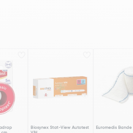
radrap
Biosynex Stat-View Autotest
Euromedis Bande
5 cm
VIH