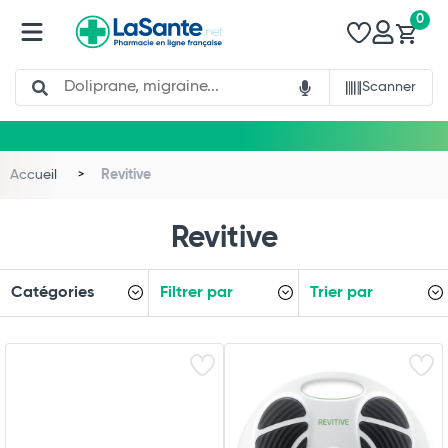
0
Search
Scanner
Accueil
Revitive
Revitive
Catégories
Filtrer par
Trier par
Total
Commander