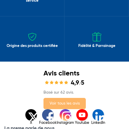
service
Origine des produits certifiée
Fidélité & Parrainage
Avis clients
4,9
5
/
Basé sur 62 avis.
Voir tous les avis
X
Facebook
Instagram
Youtube
LinkedIn
La presse parle de nous