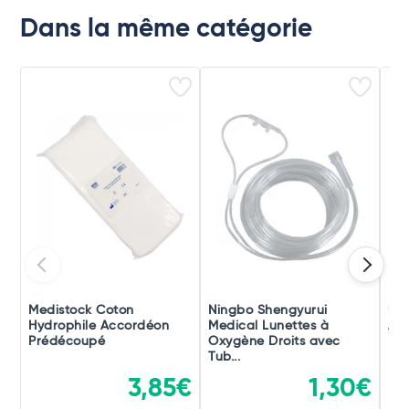
Dans la même catégorie
Medistock Coton
Ningbo Shengyurui
Uri
Hydrophile Accordéon
Medical Lunettes à
Abs
Prédécoupé
Oxygène Droits avec
Ho
Tub...
3,85€
1,30€