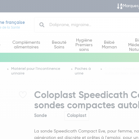
Marques
Search
ne française
e de la Santé
Hygiène
B
Compléments
Beauté
Bébé
e
Premiers
Méde
alimentaires
Soins
Maman
soins
Natu
Matériel pour l'incontinence
Poches à
Coloplast Speedic
urinaire
urine
autolubrifiées stéri
Coloplast Speedicath 
sondes compactes autolub
Sonde
Coloplast
La sonde Speedicath Compact Eve, pour femme, no
génération est discrète et prêtes à l'emploi, pour 