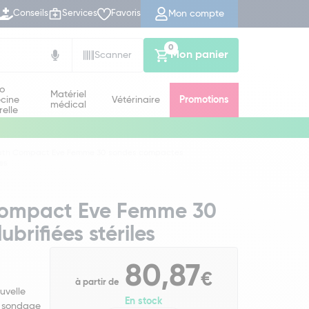
Mon compte
Conseils
Services
Favoris
0
Mon panier
Scanner
io
Matériel
cine
Vétérinaire
Promotions
médical
relle
ath Compact Eve Femme 30 sondes compactes
les
Compact Eve Femme 30
rifiées stériles
80,87
€
à partir de
uvelle
En stock
un sondage