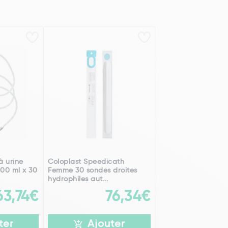
à urine
Coloplast Speedicath
00 ml x 30
Femme 30 sondes droites
hydrophiles aut...
63,74€
76,34€
ter
Ajouter