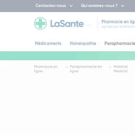
Contactez-nous
Qui sommes-nous ?
Pharmacie en lig
agréée par le Ministèr
Médicaments
Homéopathie
Parapharmaci
Pharmacie en
Parapharmacie en
Matériel
ligne
ligne
Médical