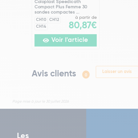
Coloplast Speedicath
Compact Plus Femme 30
sondes compactes ...
à partir de
CH10
CH12
80,87€
CH14
Voir l'article
Avis clients
Laisser un avis
0
Page mise à jour le 30 juillet 2026
Les