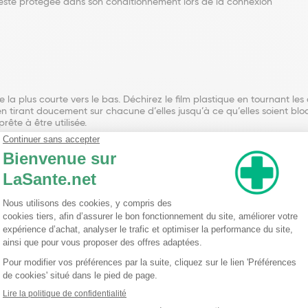
reste protégée dans son conditionnement lors de la connexion
 la plus courte vers le bas. Déchirez le film plastique en tournant l
 en tirant doucement sur chacune d’elles jusqu’à ce qu’elles soient b
ête à être utilisée.
tilisez une poche à urine, connectez-la préalablement à la sonde.
la sonde. Si de l’urine recommence à couler, attendez quelques secon